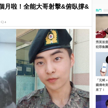
入伍一個月啦！全能大哥射擊&俯臥撐&
熱門
4
秀英首度
犯罪集
「元斌＋
國傳奇
來了！