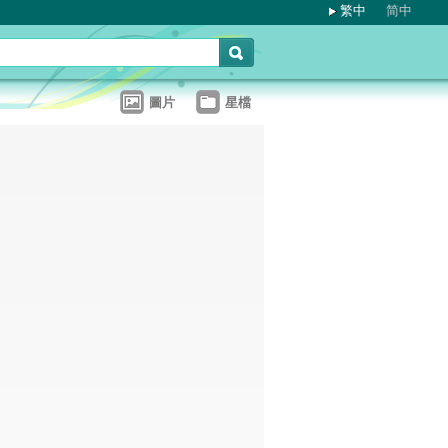
繁中
简中
圖片
星檔