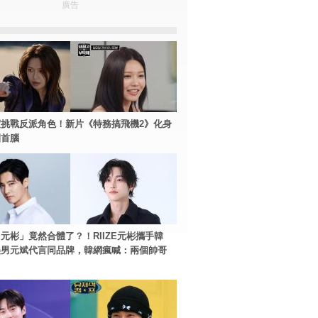
廣告
挑戰反派角色！新片《特務搞飛機2》化身
團首腦
元彬」竟然合體了？！RIIZE元彬攜手韓
美男元斌代言同品牌，韓網瘋喊：兩個帥哥