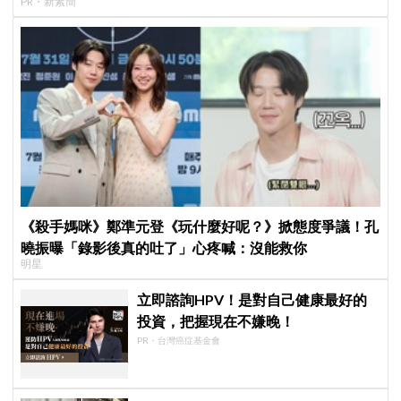
PR・新素簡
《殺手媽咪》鄭準元登《玩什麼好呢？》掀態度爭議！孔
曉振曝「錄影後真的吐了」心疼喊：沒能救你
明星
立即諮詢HPV！是對自己健康最好的
投資，把握現在不嫌晚！
PR・台灣癌症基金會