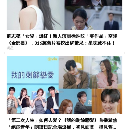
蘇志燮「女兒」爆紅！新人演員徐貹旼「零作品」空降
《金部長》，316萬舊片被挖出網驚呆：星味藏不住！
明星
「第二次人生」如何去愛？《我的剩餘戀愛》首播聚焦
「絕症青年」朗讀日記全場淚崩，初見面竟「撞見舊