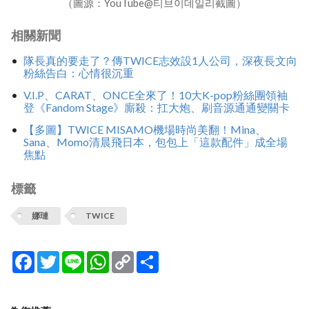
（圖源：YouTube@티브이데일리截圖）
相關新聞
隊長真的要走了？傳TWICE志效設1人公司，深夜長文向
粉絲告白：心情很沉重
V.I.P、CARAT、ONCE全來了！10大K-pop粉絲團領袖
登《Fandom Stage》廝殺：扛大炮、刷音源通通變關卡
【多圖】TWICE MISAMO機場時尚美翻！Mina、
Sana、Momo清晨飛日本，包包上「這款配件」成全場
焦點
標籤
娜璉
TWICE
Facebook
Twitter
Line
WhatsApp
Copy
分
Link
享