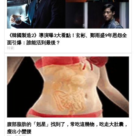
《韓國製造2》導演曝3大看點！玄彬、鄭雨盛9年恩怨全
面引爆：誰能活到最後？
韓劇
腹部脂肪的「剋星」找到了，常吃這幾物，吃走大肚囊，
瘦出小蠻腰