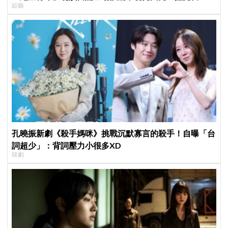
綜藝
識」！
孔曉振新劇《殺手媽咪》挑戰沉默寡言的殺手！自曝「台
詞超少」：背詞壓力小很多XD
韓劇