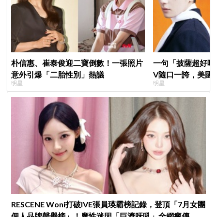
朴信惠、崔泰俊迎二寶倒數！一張照片
一句「披薩超好吃
意外引爆「二胎性別」熱議
V隨口一誇，美國
明星
明星
擠爆
RESCENE Woni打破IVE張員瑛霸榜記錄，登頂「7月女團
個人品牌聲譽榜」！魔性迷因「巨濟呀吼」全網瘋傳、逆