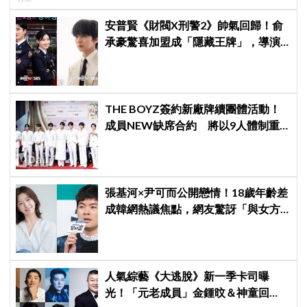
安普賢《財閥X刑警2》帥氣回歸！俞
承豪驚喜加盟成「隱藏王牌」，導演
笑曝：太有存在感決定提前登場
THE BOYZ簽約新廠牌續團體活動！
成員NEW缺席合約 將以9人體制重
啟新篇章
張基河×尹可而公開戀情！18歲年齡差
成韓網熱議焦點，網友驚訝「與女方
媽媽僅差5歲」
人氣綜藝《大逃脫》新一季卡司曝
光！「元老成員」金鍾旼＆神童回