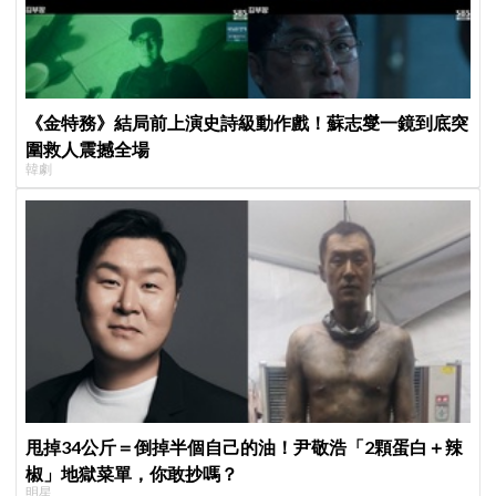
《金特務》結局前上演史詩級動作戲！蘇志燮一鏡到底突
圍救人震撼全場
韓劇
甩掉34公斤＝倒掉半個自己的油！尹敬浩「2顆蛋白＋辣
椒」地獄菜單，你敢抄嗎？
明星