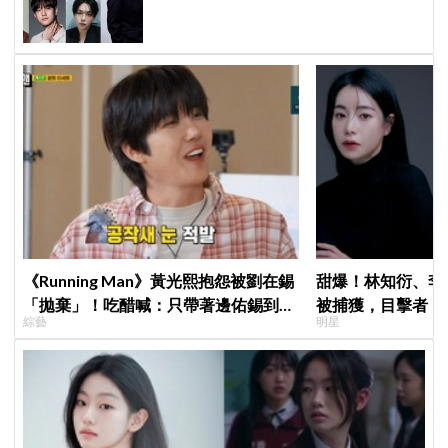
歸，SEVENTEEN 勝寛驚喜加盟，姜
鎬童缺席成最大焦點
《Running Man》黃光熙抱怨被劉在錫
甜爆！林知衍、李
「拋棄」！吃醋喊：只帶著邊佑錫到處
被捕獲，目擊者：
綜藝
明星
跑