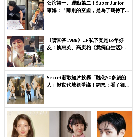
公演第一、運動第二！Super Junior
東海：「離別的空虛，是為了期待下
次再見」
《請回答1988》CP私下竟是16年好
友！柳惠英、高庚杓《我獨自生活》
預告公開，暖心互動掀回憶殺
Secret新歌短片挨轟「醜化50多歲的
人」掀世代歧視爭議！網怒：看了很
不舒服