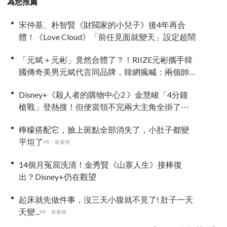
為您推薦
宋仲基、朴智賢《財閥家的小兒子》後4年再合
體！《Love Cloud》「前任見面就變天」設定超鬧
「元斌＋元彬」竟然合體了？！RIIZE元彬攜手韓
國傳奇美男元斌代言同品牌，韓網瘋喊：兩個帥
哥來了！
Disney+《殺人者的購物中心2 》金慧峻「4分鐘
槍戰」登熱搜！但便當領不完兩大主角全掛了⋯
檸檬搭配它，臉上斑點全部消失了，小肚子都變
平坦了
PR・新素簡
14個月冤屈洗清！金秀賢《山寨人生》接棒復
出？Disney+仍在觀望
起床就先做件事，沒三天小腹就不見了! 肚子一天
天變...
PR・新素簡