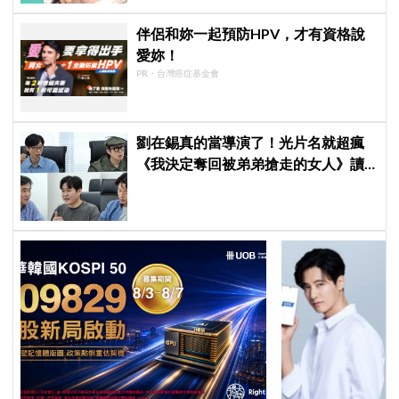
伴侶和妳一起預防HPV，才有資格說
愛妳！
PR・台灣癌症基金會
劉在錫真的當導演了！光片名就超瘋
《我決定奪回被弟弟搶走的女人》讀
本現場笑翻曝光