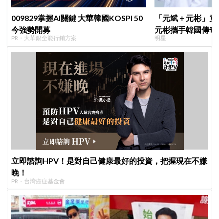
009829掌握AI關鍵 大華韓國KOSPI 50
「元斌＋元彬」竟然
今強勢開募
元彬攜手韓國傳奇
PR・大華銀全能行銷方案
明星
牌，韓網瘋喊：兩
立即諮詢HPV！是對自己健康最好的投資，把握現在不嫌
晚！
PR・台灣癌症基金會