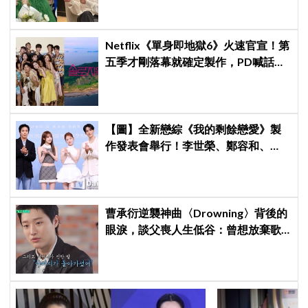
Netflix《單身即地獄6》火速官宣！第
五季才剛落幕就確定製作，PD喊話：
新一季會更火熱、更精彩
【圖】全新戀綜《我的剩餘戀愛》製
作發表會舉行！李世榮、鄭容和、
SEVENTEEN DK、崔叡娜組成主持陣
容
曹承衍逆襲神曲〈Drowning〉背後的
眼淚，談父喪人生低谷：曾想放棄歌
手夢，感覺自己只剩下空殼