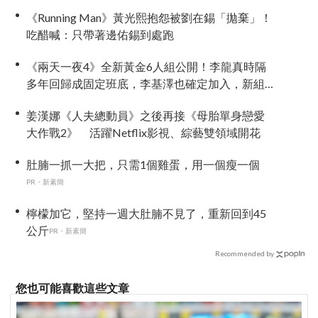
體態
《Running Man》黃光熙抱怨被劉在錫「拋棄」！
吃醋喊：只帶著邊佑錫到處跑
《兩天一夜4》全新黃金6人組公開！李龍真時隔
多年回歸成固定班底，李基澤也確定加入，新組
合化學反應引期待
姜漢娜《人夫總動員》之後再接《母胎單身戀愛
大作戰2》 活躍Netflix影視、綜藝雙領域開花
肚腩一抓一大把，只需1個雞蛋，用一個瘦一個
PR・新素簡
檸檬加它，堅持一週大肚腩不見了，重新回到45
公斤
PR・新素簡
Recommended by
您也可能喜歡這些文章