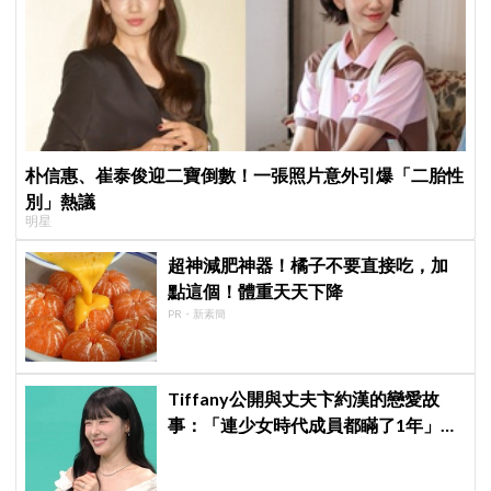
朴信惠、崔泰俊迎二寶倒數！一張照片意外引爆「二胎性
別」熱議
明星
超神減肥神器！橘子不要直接吃，加
點這個！體重天天下降
PR・新素簡
Tiffany公開與丈夫卞約漢的戀愛故
事：「連少女時代成員都瞞了1年」
《全知干預視角》