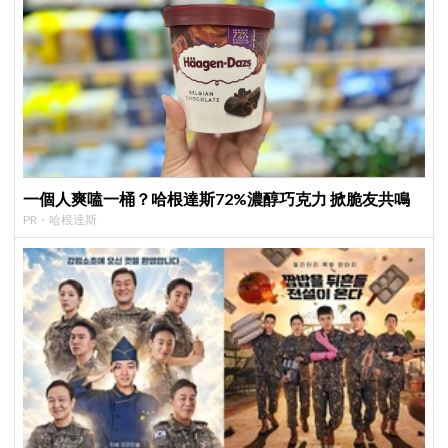
一個人爽嗑一桶？哈根達斯72%濃醇巧克力 掀脆友共鳴
PR・哈根達斯