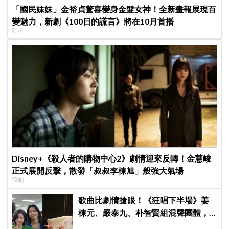
「國民妹妹」金裕貞驚喜變身金髮女神！全新畫報展現百
變魅力，新劇《100日的謊言》將在10月首播
明星
Disney+《殺人者的購物中心2》劇情迎來反轉！金慧峻
正式展開反擊，散發「叔叔李棟旭」般強大氣場
韓劇
歌曲比劇情搶眼！《狂唱下半場》姜
棟元、嚴泰九、朴智賢組混聲團體，
劇中曲《Love Is》超洗腦