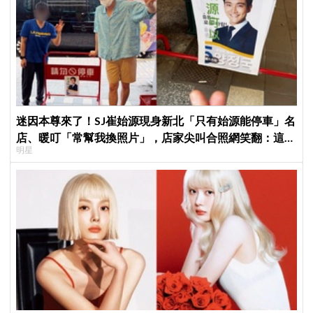
迷因本尊來了！SJ崔始源現身新北「只有始源能停車」名
店、暖叮「常幫我換照片」，店家尖叫合照網笑翻：這輩
明星
子不能脫粉了