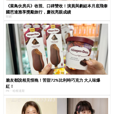
《菜鳥伙房兵》收視、口碑雙收！演員與劇組本月底飛泰
國芭達雅享獎勵旅行，慶祝亮眼成績
韓劇
脆友都說相見恨晚！苦甜72%比利時巧克力 大人味爆
紅！
PR・哈根達斯