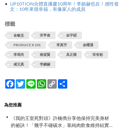
UP10TION合體直播慶10周年！李鎮赫也在！感性發
文：10年來很幸福，有像家人的成員
標籤
金敏圭
宋亨俊
金宇碩
PRODUCE X 101
李真宇
金曜漢
李垠尚
南道賢
具正模
宋有彬
咸元真
李鎭赫
Facebook
Twitter
Line
WhatsApp
Copy
分
Link
享
為您推薦
《我的王室死對頭》許楠儁分享他保持完美身材
的祕訣！「幾乎不碰碳水」靠純肉飲食維持結實