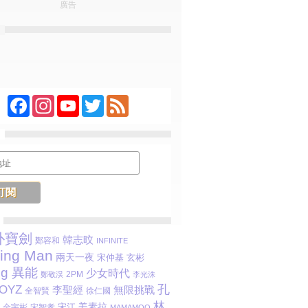
廣告
Facebook
Instagram
YouTube
Twitter
Feed
朴寶劍
韓志旼
鄭容和
INFINITE
ing Man
兩天一夜
玄彬
宋仲基
ng 異能
少女時代
2PM
鄭敬淏
李光洙
孔
BOYZ
李聖經
無限挑戰
全智賢
徐仁國
林
姜素拉
宋江
金宇彬
宋智孝
MAMAMOO