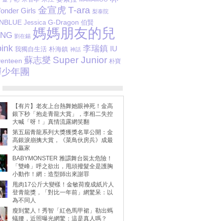
金宣虎
T-ara
onder Girls
梨泰院
NBLUE
G-Dragon
Jessica
伯賢
媽媽朋友的兒
ANG
劉在錫
ink
李瑞鎮
IU
我獨自生活
朴海鎮
神話
Super Junior
蘇志燮
enteen
朴寶
彈少年團
【有片】老友上台熱舞她眼神死！金高
銀下秒「抱走青龍大賞」，李相二失控
大喊「呀！」真情流露網笑翻
第五屆青龍系列大獎獲獎名單公開：金
高銀淚崩擒大賞，《菜鳥伙房兵》成最
大贏家
BABYMONSTER 雅譞舞台裝太危險！
「雙峰」呼之欲出，甩頭撥髮全是護胸
小動作！網：造型師出來謝罪
甩肉17公斤大變樣！金敏荷瘦成紙片人
登青龍獎，「對比一年前」網驚呆：以
為不同人
瘦到驚人！秀智「紅色馬甲裙」勒出螞
蟻腰，近照曝光網驚：這是真人嗎？