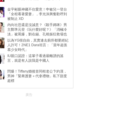
金宇彬眼神藏不住愛意！申敏兒一登台
「全程看著愛妻」，李光洙興奮歡呼到
被制止 XD
內向社恐還是沒誠意？《殺手媽咪》男
主鄭準元登《玩什麼好呢？》「消極冷
淡」被罵爆，劉在錫、孔曉振狂救場也
不動
以為YG很自由，其實連去廁所都要經紀
人許可！2NE1 Dara坦言：「當年超羨
慕少女時代」
IU親口認證：這輩子看過最離譜的謠
言，就是有人說我是中國人
閃爆！Tiffany婚後首同框老公卞約漢，
男神「緊牽護妻＋代拿禮物」私下甜度
超標
廣告