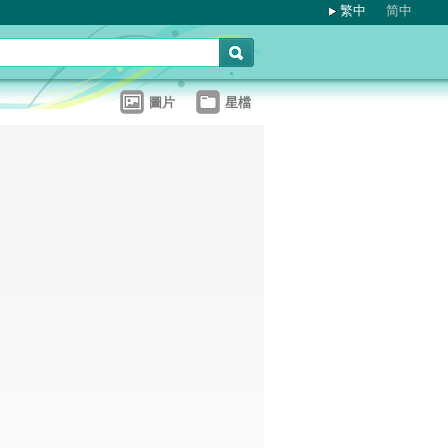
繁中
简中
圖片
星檔