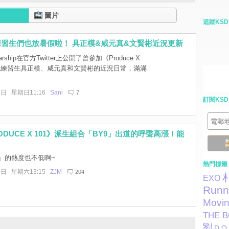
圖片
追蹤KSD
hip練習生們也放暑假啦！ 具正模&咸元真&文賢彬近況更新
rship在官方Twitter上公開了曾參加《Produce X
三位練習生具正模、咸元真和文賢彬的近況日常，滿滿
8日 星期日11:16
Sani
7
訂閱KSD
ODUCE X 101》派生組合「BY9」出道的呼聲高漲！能
？
9」的熱度也不低啊~
熱門標籤
0日 星期六13:15
ZJM
204
EXO
Runn
Movi
THE 
劉
D.O.