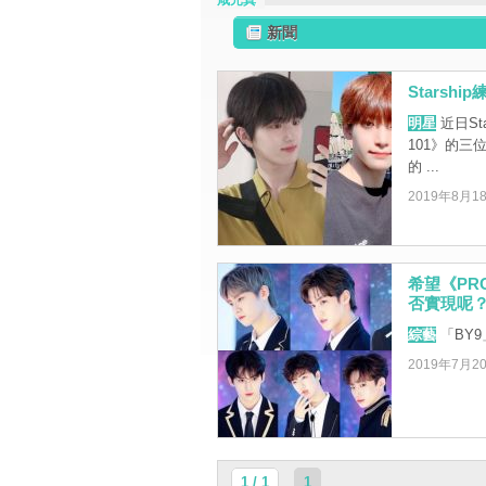
咸元真
新聞
Stars
明星
近日Sta
101》的
的 ...
2019年8月1
希望《PR
否實現呢
綜藝
「BY
2019年7月2
1 / 1
1