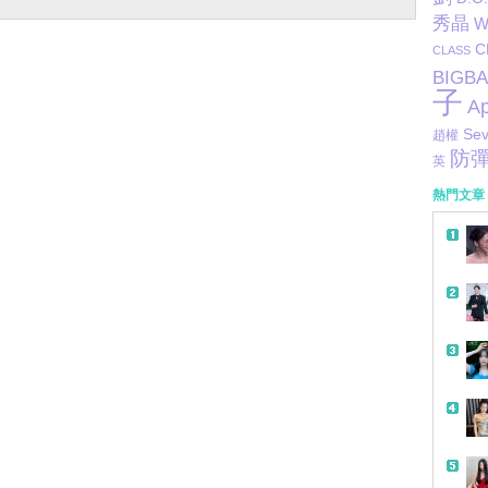
秀晶
W
C
CLASS
BIGB
子
Ap
Sev
趙權
防
英
熱門文章