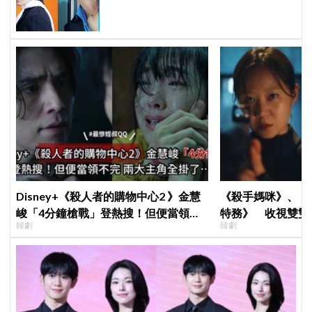
ARMY擠爆
Disney+《殺人者的購物中心2 》金慧
《殺手媽咪》、《
峻「4分鐘槍戰」登熱搜！但便當領不
特務》 收視雙雙
韓劇
韓劇
完兩大主角全掛了⋯
高！