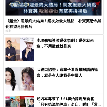
《賭金》迎最終大結局！網友揪最大疑點 朴寶英恐怖黑
化有望再拚視后
韓劇
李瑞鎮暢談談退休規劃！退休就來
這，不用繳稅就是爽
IU親口認證：這輩子看過最離譜的謠
言，就是有人說我是中國人
迷因本尊來了！SJ崔始源現身新北
「只有始源能停車」名店、暖叮「常