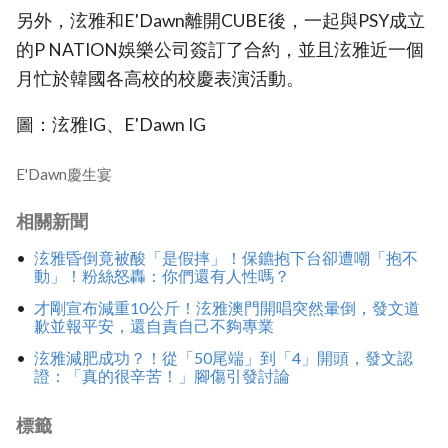
另外，泫雅和E'Dawn離開CUBE後，一起與PSY成立
的P NATION娛樂公司簽訂了合約，並且泫雅近一個
月忙於韓國各高校的校慶表演活動。
圖：泫雅IG、E'Dawn IG
E'Dawn慶生宴
相關新聞
泫雅昏倒竟被酸「是假摔」！保鑣抱下台卻遭嘲「抱不
動」！粉絲怒轟：你們還有人性嗎？
才剛宣布減重10公斤！泫雅澳門開唱突然暈倒，發文道
歉並報平安，還自責自己不夠專業
泫雅減肥成功？！從「50尾端」到「4」開頭，發文認
證：「真的很辛苦！」腳傷引發討論
標籤