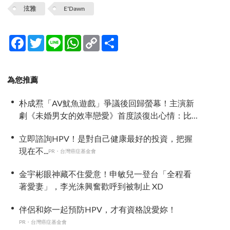
泫雅
E'Dawn
Facebook
Twitter
Line
WhatsApp
Copy
分
Link
享
為您推薦
朴成焄「AV魷魚遊戲」爭議後回歸螢幕！主演新
劇《未婚男女的效率戀愛》首度談復出心情：比
以往更謹慎
立即諮詢HPV！是對自己健康最好的投資，把握
現在不...
PR・台灣癌症基金會
金宇彬眼神藏不住愛意！申敏兒一登台「全程看
著愛妻」，李光洙興奮歡呼到被制止 XD
伴侶和妳一起預防HPV，才有資格說愛妳！
PR・台灣癌症基金會