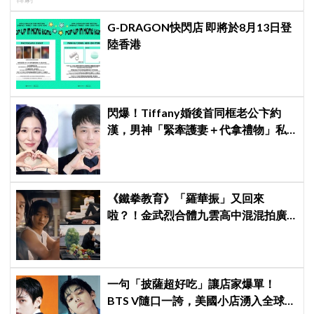
G-DRAGON快閃店 即將於8月13日登
陸香港
閃爆！Tiffany婚後首同框老公卞約
漢，男神「緊牽護妻＋代拿禮物」私
下甜度超標
《鐵拳教育》「羅華振」又回來
啦？！金武烈合體九雲高中混混拍廣
告，兩人嚇壞反應笑翻劇迷：根本番
外篇！
一句「披薩超好吃」讓店家爆單！
BTS V隨口一誇，美國小店湧入全球