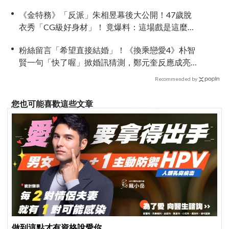
《金特務》「反派」朱相昱幕後大公開！47歲脫
衣秀「CG級好身材」！ 竟爆料：這場戲是這麼拍
的
粉絲留言「希望直接結婚」！《換乘戀愛4》朴智
賢一句「快了喔」掀婚訊猜測，鄭元奎反應成亮
點
Recommended by
您也可能喜歡這些文章
做到這點才有資格說愛你