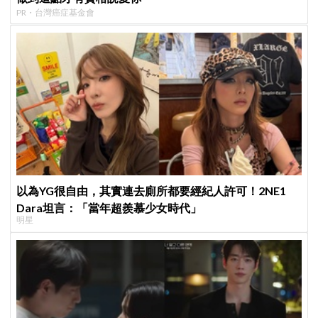
PR・台灣癌症基金會
以為YG很自由，其實連去廁所都要經紀人許可！2NE1
Dara坦言：「當年超羨慕少女時代」
明星