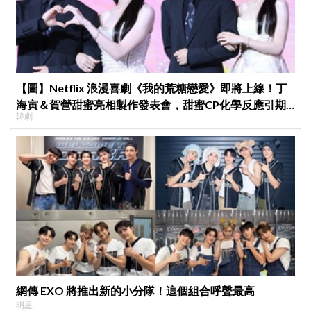
【圖】Netflix 浪漫喜劇《我的荒糖戀愛》即將上線！丁
海寅＆賀營甜蜜亮相製作發表會，甜蜜CP化學反應引期
韓劇
待
網傳 EXO 將推出新的小分隊！這個組合呼聲最高
明星