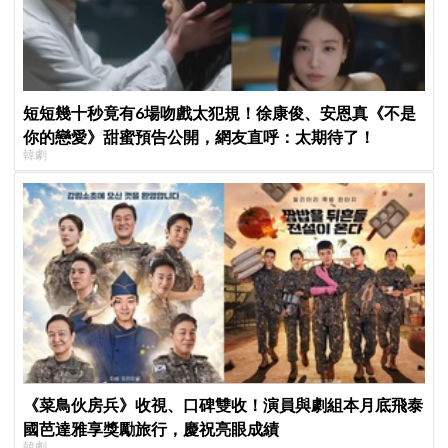
短短幾十秒竟有6場吻戲太犯規！徐康俊、安恩真《不是
你的戀愛》甜蜜預告公開，網友直呼：太期待了！
韓劇
《菜鳥伙房兵》收視、口碑雙收！演員與劇組本月底飛泰
國芭達雅享獎勵旅行，慶祝亮眼成績
韓劇