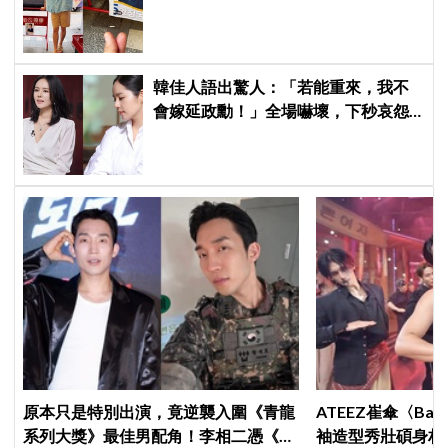
幫我換照片」，店家尖叫合照網笑
翻：這輩子不能脫粉了
韓佳人語出驚人：「若能重來，我不
會嫁延政勳！」全場嚇壞，下秒哀怨
曝真實原因笑翻
原本只是特別出演，竟逆襲入圍《青龍
ATEEZ崔傘〈B
系列大獎》最佳男配角！李相二憑《菜
袖造型秀壯碩身材 