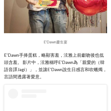
E'Dawn慶生宴
E'Dawn手捧蛋糕，略顯害羞，泫雅上前獻吻後也低
頭含羞。 影片中，泫雅稱呼E'Dawn為「親愛的（韓
語音譯Jagi）」，並讓E'Dawn說生日感言和吹蠟燭，
言語間透露著愛意。