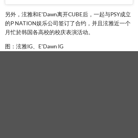
另外，泫雅和E'Dawn离开CUBE后，一起与PSY成立
的P NATION娱乐公司签订了合约，并且泫雅近一个
月忙於韩国各高校的校庆表演活动。
图：泫雅IG、E'Dawn IG
E'Dawn庆生宴
相关新闻
泫雅昏倒竟被酸「是假摔」！保镳抱下台却遭嘲「抱不
动」！粉丝怒轰：你们还有人性吗？
才刚宣布减重10公斤！泫雅澳门开唱突然晕倒，发文道
歉并报平安，还自责自己不够专业
泫雅减肥成功？！从「50尾端」到「4」开头，发文认
证：「真的很辛苦！」脚伤引发讨论