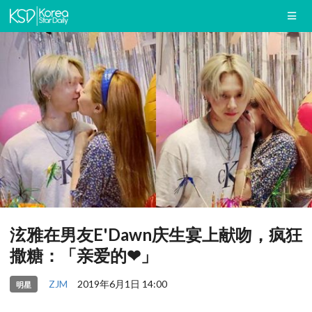
泫雅在男友E'Dawn庆生宴上献吻，疯狂
撒糖：「亲爱的❤」
ZJM
2019年6月1日 14:00
明星