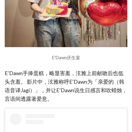
E'Dawn庆生宴
E'Dawn手捧蛋糕，略显害羞，泫雅上前献吻后也低
头含羞。 影片中，泫雅称呼E'Dawn为「亲爱的（韩
语音译Jagi）」，并让E'Dawn说生日感言和吹蜡烛，
言语间透露著爱意。