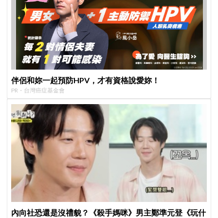
伴侶和妳一起預防HPV，才有資格說愛妳！
PR・台灣癌症基金會
內向社恐還是沒禮貌？《殺手媽咪》男主鄭準元登《玩什