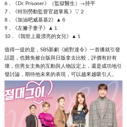
6．《Dr. Prisoner》（監獄醫生）→持平
7．《特別勞動監督官趙掌風 》▽２
8．《加油吧威基基2》▲６
9．《左撇子妻子》▲１
10．《我世上最漂亮的女兒》▲１
值得一提的是，SBS新劇《絕對達令》一首播就引發
話題，也難免被台版與日版拿去比較，評價有好有
壞，但男女主角的互動與人物設定上，還是成功地引
發討論，期待他未來的表現，可以越來越吸引人。