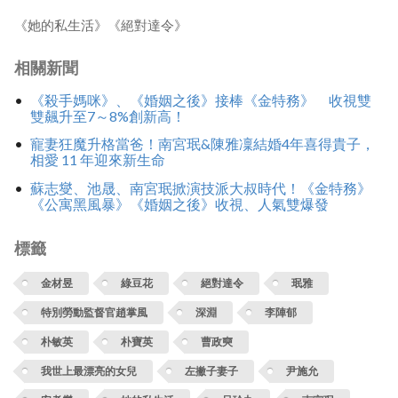
《她的私生活》《絕對達令》
相關新聞
《殺手媽咪》、《婚姻之後》接棒《金特務》 收視雙
雙飆升至7～8%創新高！
寵妻狂魔升格當爸！南宮珉&陳雅凜結婚4年喜得貴子，
相愛 11 年迎來新生命
蘇志燮、池晟、南宮珉掀演技派大叔時代！《金特務》
《公寓黑風暴》《婚姻之後》收視、人氣雙爆發
標籤
金材昱
綠豆花
絕對達令
珉雅
特別勞動監督官趙掌風
深淵
李陣郁
朴敏英
朴寶英
曹政奭
我世上最漂亮的女兒
左撇子妻子
尹施允