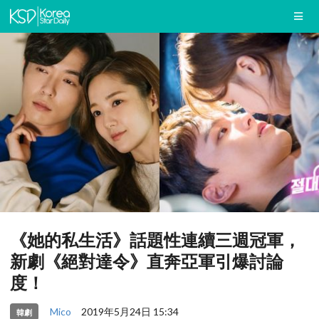
《她的私生活》話題性連續三週冠軍，
新劇《絕對達令》直奔亞軍引爆討論
度！
Mico
2019年5月24日 15:34
韓劇