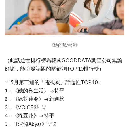
《她的私生活》
（此話題性排行榜為韓國GOODDATA調查公司無論
好壞，能引發話題的關鍵詞TOP.10排行榜）
＊ 5月第三週的「電視劇」話題性TOP.10：
1．《她的私生活》→持平
2．《絕對達令》→新進榜
3．《VOICE3》▽
4．《綠豆花》→持平
5．《深淵Abyss》▽２