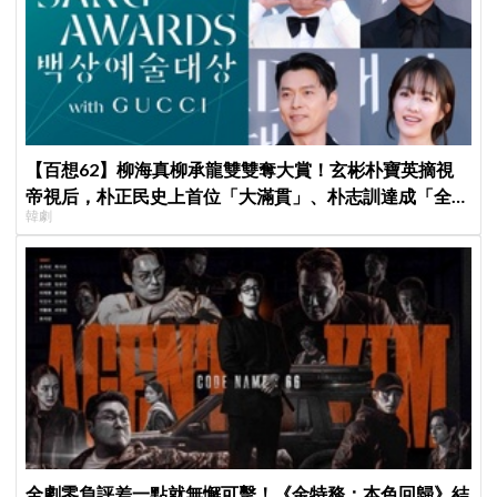
【百想62】柳海真柳承龍雙雙奪大賞！玄彬朴寶英摘視
帝視后，朴正民史上首位「大滿貫」、朴志訓達成「全能
韓劇
新人」神話！
全劇零負評差一點就無懈可擊！《金特務：本色回歸》結