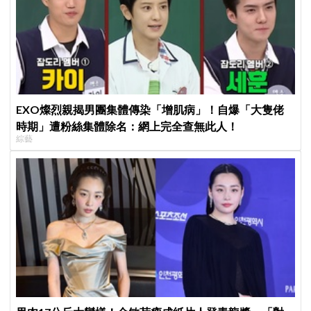
EXO燦烈親揭男團集體傳染「增肌病」！自爆「大隻佬
時期」遭粉絲集體除名：網上完全查無此人！
綜藝