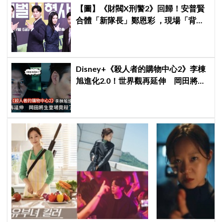
【圖】《財閥X刑警2》回歸！安普賢
合體「新隊長」鄭恩彩 ，現場「背靠
背比槍」霸氣爆棚
Disney+《殺人者的購物中心2》李棟
旭進化2.0！世界觀再延伸 岡田將生
登場竟殺了「他」