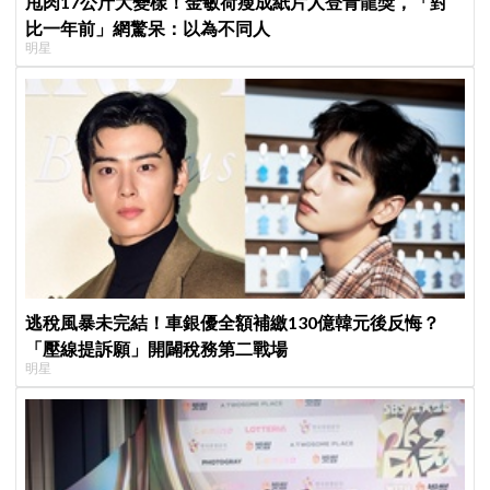
甩肉17公斤大變樣！金敏荷瘦成紙片人登青龍獎，「對
比一年前」網驚呆：以為不同人
明星
逃稅風暴未完結！車銀優全額補繳130億韓元後反悔？
「壓線提訴願」開闢稅務第二戰場
明星