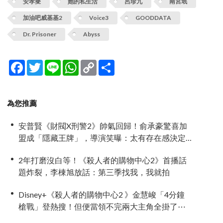
安孝燮
她的私生活
呂珍九
南宮珉
加油吧威基基2
Voice3
GOODDATA
Dr. Prisoner
Abyss
Facebook
Twitter
Line
WhatsApp
Copy
分
Link
享
為您推薦
安普賢《財閥X刑警2》帥氣回歸！俞承豪驚喜加
盟成「隱藏王牌」，導演笑曝：太有存在感決定
提前登場
2年打磨沒白等！《殺人者的購物中心2》首播話
題炸裂，李棟旭放話：第三季找我，我就拍
Disney+《殺人者的購物中心2 》金慧峻「4分鐘
槍戰」登熱搜！但便當領不完兩大主角全掛了⋯