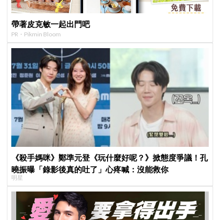
帶著皮克敏一起出門吧
PR・Pikmin Bloom
《殺手媽咪》鄭準元登《玩什麼好呢？》掀態度爭議！孔
曉振曝「錄影後真的吐了」心疼喊：沒能救你
明星