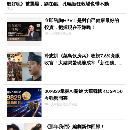
麼好呢》被罵爆，劉在錫、孔曉振狂救場也帶不動
明星
立即諮詢HPV！是對自己健康最好的
投資，把握現在不嫌晚！
PR・台灣癌症基金會
朴志訓《菜鳥伙房兵》收視7.6%亮眼
收官！大結局驚現姜成宰「新任務」
彩蛋，劇迷瘋狂敲碗第二季
009829掌握AI關鍵 大華韓國KOSPI 50
今強勢開募
PR・大華銀全能行銷方案
《那年我們》編劇新作回歸！