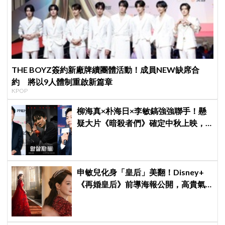
THE BOYZ簽約新廠牌續團體活動！成員NEW缺席合
約 將以9人體制重啟新篇章
KPOP
柳海真×朴海日×李敏鎬強強聯手！懸
疑大片《暗殺者們》確定中秋上映，
還原1974韓第一夫人暗殺疑雲
申敏兒化身「皇后」美翻！Disney+
《再婚皇后》前導海報公開，高貴氣
場＋豪華主演陣容讓人超期待！