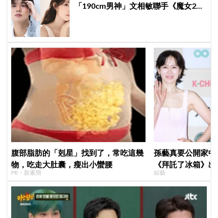
「190cm男神」文相敏聯手《魔女2》
申始雅，主演純愛校園劇《請勿越
牆》
腹部脂肪的「剋星」找到了，常吃這幾
孫藝真要公開家中
物，吃走大肚囊，瘦出小蠻腰
《拜託了冰箱》出
PR・新素簡
綜藝
玄彬婚後日常掀期