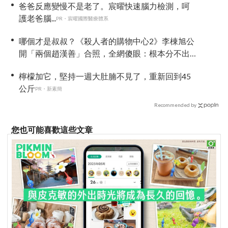
爸爸反應變慢不是老了。宸曜快速腦力檢測，呵
護老爸腦...
PR・宸曜國際醫療體系
哪個才是叔叔？《殺人者的購物中心2》李棟旭公
開「兩個趙漢善」合照，全網傻眼：根本分不出
來！
檸檬加它，堅持一週大肚腩不見了，重新回到45
公斤
PR・新素簡
Recommended by
您也可能喜歡這些文章