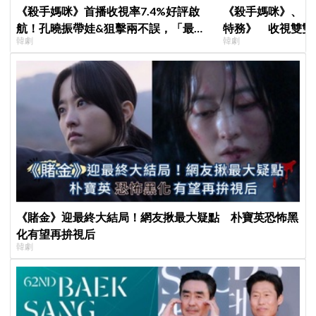
《殺手媽咪》首播收視率7.4%好評啟
《殺手媽咪》、《
航！孔曉振帶娃&狙擊兩不誤，「最狂
特務》 收視雙雙
韓劇
韓劇
雙重生活」與老公明追暗躲
高！
《賭金》迎最終大結局！網友揪最大疑點 朴寶英恐怖黑
化有望再拚視后
韓劇