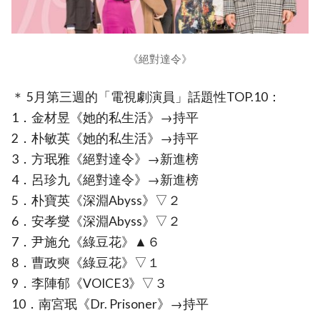
《絕對達令》
＊ 5月第三週的「電視劇演員」話題性TOP.10：
1．金材昱《她的私生活》→持平
2．朴敏英《她的私生活》→持平
3．方珉雅《絕對達令》→新進榜
4．呂珍九《絕對達令》→新進榜
5．朴寶英《深淵Abyss》▽２
6．安孝燮《深淵Abyss》▽２
7．尹施允《綠豆花》▲６
8．曹政奭《綠豆花》▽１
9．李陣郁《VOICE3》▽３
10．南宮珉《Dr. Prisoner》→持平