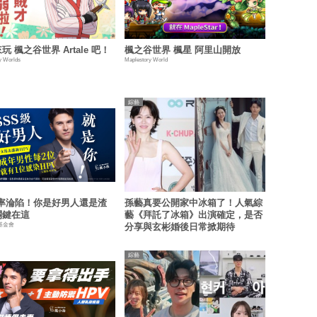
玩 楓之谷世界 Artale 吧！
楓之谷世界 楓星 阿里山開放
y Worlds
Maplestory World
綜藝
機率淪陷！你是好男人還是渣
孫藝真要公開家中冰箱了！人氣綜
關鍵在這
藝《拜託了冰箱》出演確定，是否
基金會
分享與玄彬婚後日常掀期待
綜藝