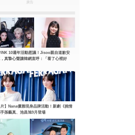
廣告
PINK 10週年活動惹議！Jisoo親自道歉安
NK，真摯心聲讓韓網直呼：「看了心裡好
片】Nana優雅現身品牌活動！新劇《挑情
手孫藝真、池昌旭9月登場