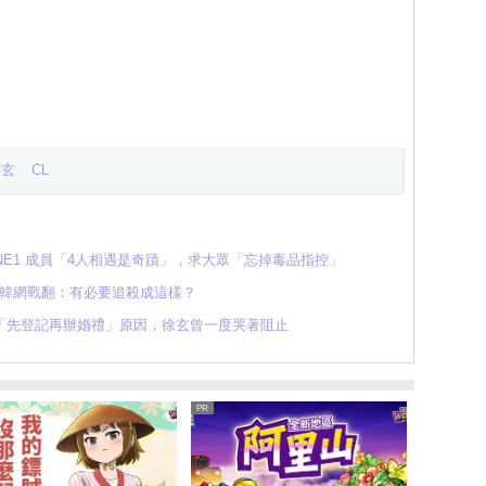
徐玄
CL
NE1 成員「4人相遇是奇蹟」，求大眾「忘掉毒品指控」
！韓網戰翻：有必要追殺成這樣？
！曝「先登記再辦婚禮」原因，徐玄曾一度哭著阻止