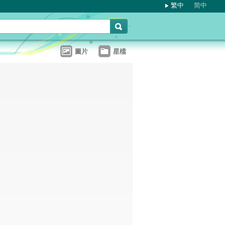
繁中
简中
圖片
星檔