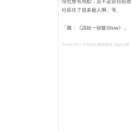
現也會有熱點，是不是節目組故
社區住了很多藝人啊」等。
「圖：《請給一頓飯Show》」
Rui@KSD / 非得本站書面同意 請