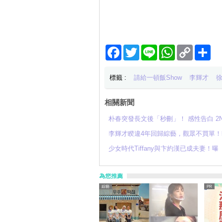
Facebook
Twitter
Line
WhatsApp
Copy
分
Link
享
標籤 :
請給一頓飯Show
李輝才
相關新聞
朴春突發長文後「秒刪」！ 感性告白 2
李輝才睽違4年回歸綜藝，觀眾不買單
少女時代Tiffany與卞約漢已成夫妻
為您推薦
綜藝