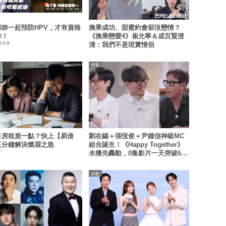
和妳一起預防HPV，才有資格
換乘成功、甜蜜約會卻沒戀情？
妳！
《換乘戀愛4》崔允寧＆成百賢澄
基金會
清：我們不是現實情侶
綜藝
月房租差一點？快上【易借
劉在錫＋張恆俊＋尹鍾信神級MC
三分鐘解決燃眉之急
組合誕生！《Happy Together》
未播先轟動，0集影片一天突破60
萬觀看
綜藝