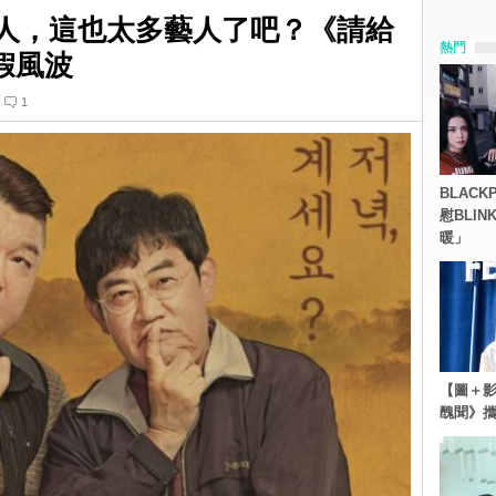
家人，這也太多藝人了吧？《請給
熱門
假風波
1
BLACK
慰BLI
暖」
【圖＋影
醜聞》攜