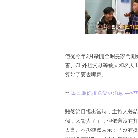
但從今年2月敲開全昭旻家門開
善、CL外祖父母等藝人和名人
算好了要去哪家。
**
每日為你推送愛豆消息 —>立
雖然節目播出當時，主持人姜
假，太驚人了」，但依舊沒有
太高。不少觀眾表示：「沒有提