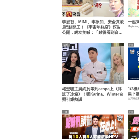
李恩智、MIMI、李泳知、安兪真凌
一起來
Maplestor
晨5點開工！《宇宙年糕店》預告
公開，網友笑喊：「難得看到兪真
這麼安靜」
綜藝
權聖晙主廚終於等到aespa上《拜
1/2
託了冰箱》！曬Karina、Winter合
男？
台灣癌症
照引爆熱議