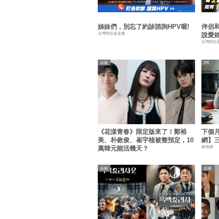
姊妹們，別忘了約診諮詢HPV喔!
伴侶
台灣癌症基金會
說愛
台灣癌症
綜藝
《花漾青春》限定版來了！鄭裕
下個
美、朴敘俊、崔宇植被整預定，10
網】
易借網
萬韓元能活幾天？
綜藝
綜藝