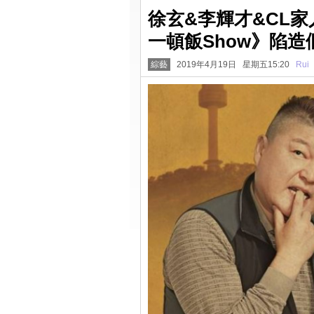
徐玄&李輝才&CL
一頓飯Show》陷造
綜藝
2019年4月19日 星期五15:20
Rui