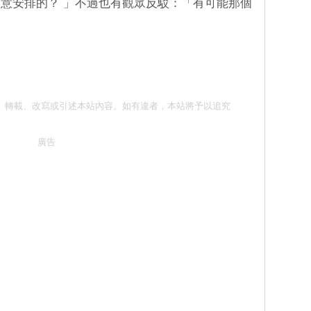
意安排的？ 」不過也有觀眾反駁：「有可能那個
勿抄襲、轉載、改寫或引述本站內容。如有違者，本站將予以追究
廣告