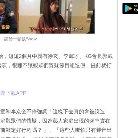
請給一頓飯Show
始，短短2個月中就有徐玄、李輝才、KG會長郭載
出演，很難不讓觀眾們質疑節目組造假，提前就打
即下載APP
鎬童和李京奎不停強調「這樣下去真的會被說造
打消觀眾們的懷疑，因為藝人家庭出現的頻率實在
前敲定好行程嗎？ 」、「這些人哪怕只有聲音出