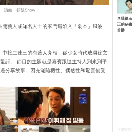
請給一頓飯Show
李瑞鎮＆
正的秘書
連敲開藝人或知名人士的家門還陷入「劇本」風波
首播
w》中接二連三的有藝人亮相，從少女時代成員徐玄
驚訝。 節目的主題就是嘉賓跟隨主持人到來到平
一邊分享故事，因充滿隨機性、偶然性和驚喜備受
下載KSD