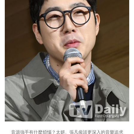
音源強手有什麼煩惱？太妍、張凡俊談更深入的音樂追求