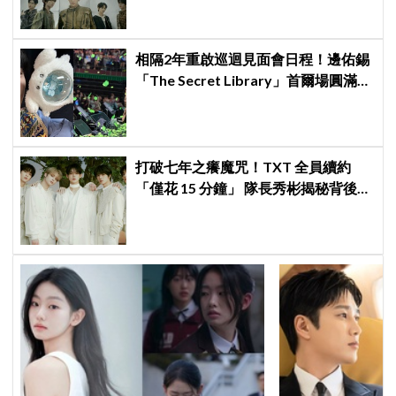
擊
相隔2年重啟巡迴見面會日程！邊佑錫
「The Secret Library」首爾場圓滿結
束，見粉絲四葉草應援淚眼汪汪
打破七年之癢魔咒！TXT 全員續約
「僅花 15 分鐘」 隊長秀彬揭秘背後原
因：大家都帶好了答案！