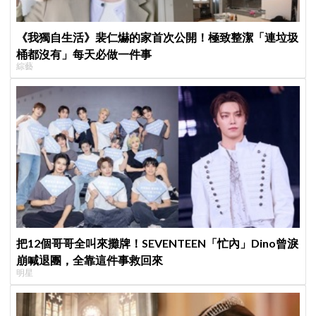
《我獨自生活》裴仁爀的家首次公開！極致整潔「連垃圾
桶都沒有」每天必做一件事
綜藝
把12個哥哥全叫來攤牌！SEVENTEEN「忙內」Dino曾淚
崩喊退團，全靠這件事救回來
明星