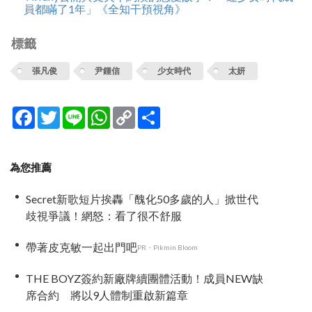
員都瞞了1年」《全知干預視角》
標籤
張凡俊
尹鍾信
少女時代
太妍
Facebook
Twitter
Line
WhatsApp
Copy
分
Link
享
為您推薦
Secret新歌短片挨轟「醜化50多歲的人」掀世代
歧視爭議！網怒：看了很不舒服
帶著皮克敏一起出門吧
PR・Pikmin Bloom
THE BOYZ簽約新廠牌續團體活動！成員NEW缺
席合約 將以9人體制重啟新篇章