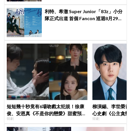
利特、希澈 Super Junior「83z」小分
隊正式出道 首個 Fancon 巡迴8月29日
強勢登陸香港
短短幾十秒竟有6場吻戲太犯規！徐康
柳演錫、李世榮首
俊、安恩真《不是你的戀愛》甜蜜預告
心史劇《公主貪戀
韓劇
韓劇
公開，網友直呼：太期待了！
羅密歐與茱麗葉」