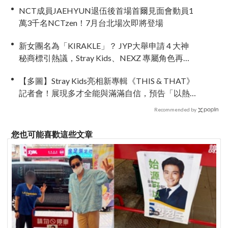
NCT成員JAEHYUN退伍後首場首爾見面會動員1
萬3千名NCTzen！7月台北場次即將登場
新女團名為「KIRAKLE」？ JYP大舉申請 4 大神
秘商標引熱議，Stray Kids、NEXZ 專屬角色再進
化！
【多圖】Stray Kids亮相新專輯《THIS & THAT》
記者會！展現多才全能與滿滿自信，預告「以熱
治熱」炸裂夏日音樂圈
Recommended by
您也可能喜歡這些文章