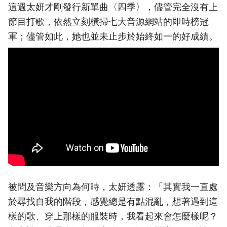
這週太妍才剛發行新單曲〈四季〉，儘管完全沒有上
節目打歌，依然立刻橫掃七大音源網站的即時榜冠
軍；儘管如此，她也並未止步於始終如一的好成績。
被問及音樂方向為何時，太妍透露：「其實我一直處
於尋找自我的階段，感覺總是有點混亂，想著遇到這
樣的歌、穿上那樣的服裝時，我看起來會怎麼樣呢？