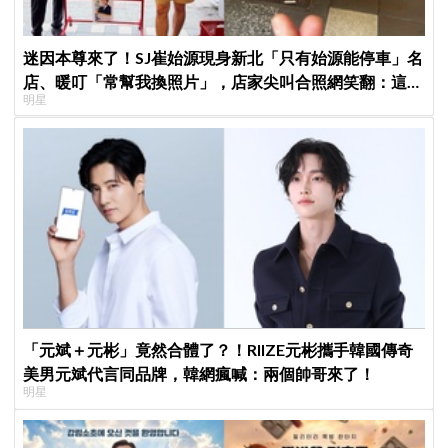
迷因本尊來了！SJ崔始源現身新北「只有始源能停車」名
店、暖叮「常幫我換照片」，店家尖叫合照網笑翻：這輩
明星
子不能脫粉了
「元斌＋元彬」竟然合體了？！RIIZE元彬攜手韓國傳奇
美男元斌代言同品牌，韓網瘋喊：兩個帥哥來了！
明星