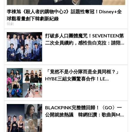
李棟旭《殺人者的購物中心2》話題性奪冠！Disney+全
球觀看量創下韓劇新紀錄
韓劇
打破多人口團體魔咒！SEVENTEEN第
二次全員續約，感性告白克拉：請陪
伴「TEAM SVT」見證永恆約定！
「竟然不是小分隊而是全員同框？」
HYBE三組女團驚喜合作！LE
SSERAFIM × ILLIT × KATSEYE合作曲
12日公開＋打歌確定！
BLACKPINK完整體回歸！〈GO〉一
公開就掀熱議 韓網狂讚：歌曲與MV
都瘋了、超帥氣