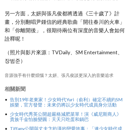
另一方面，太妍與張凡俊都將透過《三十歲了》計
畫，分別翻唱尹鍾信的經典歌曲「開往春川的火車」
和「你離開後」，很期待兩位有深度的音樂人會如何
詮釋呢！
（照片與影片來源：TVDaily、SM Entertainment、
장범준）
音源強手有什麼煩惱？太妍、張凡俊談更深入的音樂追求
相關新聞
告別19年老東家！少女時代Yuri（俞利）確定不續約SM
娛樂，官方發聲：未來仍將以少女時代成員身分活動
少女時代秀英公開超嚴格減肥菜單！演《威尼斯商人》
貴族千金怕臉變圓：天天只吃蛋和鍋巴
Tiffany公開與丈夫卞約漢的戀愛故事：「連少女時代成