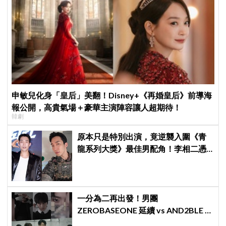
申敏兒化身「皇后」美翻！Disney+《再婚皇后》前導海
報公開，高貴氣場＋豪華主演陣容讓人超期待！
韓劇
原本只是特別出演，竟逆襲入圍《青
龍系列大獎》最佳男配角！李相二憑
《菜鳥伙房兵》黃錫浩寫下「最強特
別出演」傳奇
一分為二再出發！男團
ZEROBASEONE 延續 vs AND2BLE 重
生，同門分裂「雙團對決」5月同時出