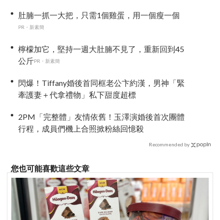
團原因
肚腩一抓一大把，只需1個雞蛋，用一個瘦一個
PR・新素簡
檸檬加它，堅持一週大肚腩不見了，重新回到45
公斤
PR・新素簡
閃爆！Tiffany婚後首同框老公卞約漢，男神「緊
牽護妻＋代拿禮物」私下甜度超標
2PM「完整體」友情依舊！玉澤演婚後首次團體
行程，成員們機上合照掀粉絲回憶殺
Recommended by
您也可能喜歡這些文章