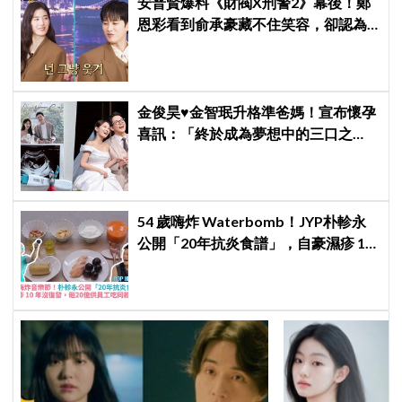
安普賢爆料《財閥X刑警2》幕後！鄭
恩彩看到俞承豪藏不住笑容，卻認為
安普賢只是「搞笑男」
金俊昊♥金智珉升格準爸媽！宣布懷孕
喜訊：「終於成為夢想中的三口之
家」
54 歲嗨炸 Waterbomb！JYP朴軫永
公開「20年抗炎食譜」，自豪濕疹 10
年沒復發、砸20億供員工吃同款有機
餐