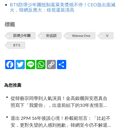
BTS防彈少年團抵制葛萊美獎燒不停！CEO急出面滅
火，韓網反應大：歧視還裝清高
標籤
防彈少年團
朴志訓
Wanna One
V
BTS
Facebook
Twitter
Line
WhatsApp
Copy
分
Link
享
為您推薦
從韓藝宗同學到人氣演員！金高銀曬與安恩真合
照寫下「我愛你」，出道前結下的10年友情至今
依舊深厚
退出 2PM 16年後談心境！朴載範坦言：「比起不
安，更對失望的人感到抱歉」韓網至今仍不解退