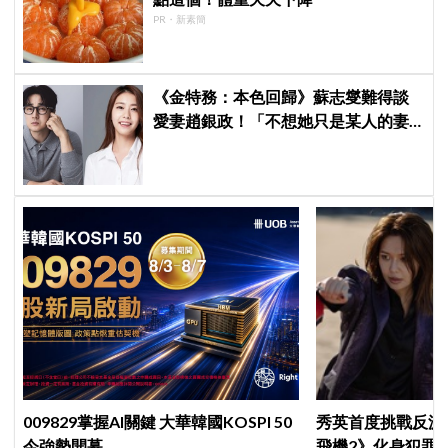
PR・新素簡
《金特務：本色回歸》蘇志燮難得談
愛妻趙銀政！「不想她只是某人的妻
子」一句話展現滿滿尊重與愛
009829掌握AI關鍵 大華韓國KOSPI 50
秀英首度挑戰反派
今強勢開募
飛機2》化身犯罪