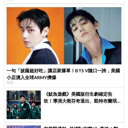
一句「披薩超好吃」讓店家爆單！BTS V隨口一誇，美國
小店湧入全球ARMY擠爆
明星
《魷魚遊戲》美國版衍生劇確定告
吹！導演大衛芬奇退出、凱特布蘭琪
出演傳聞也破局