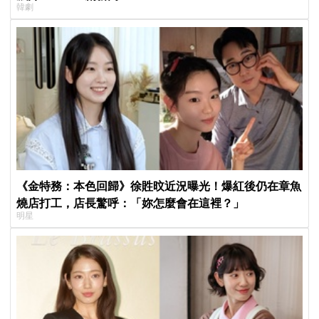
韓劇
《金特務：本色回歸》徐貹旼近況曝光！爆紅後仍在章魚
燒店打工，店長驚呼：「妳怎麼會在這裡？」
明星