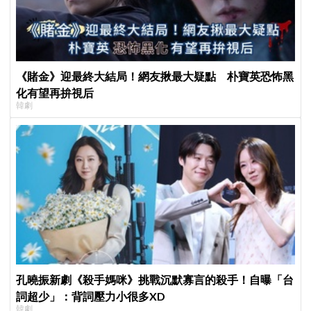
《賭金》迎最終大結局！網友揪最大疑點 朴寶英恐怖黑
化有望再拚視后
韓劇
孔曉振新劇《殺手媽咪》挑戰沉默寡言的殺手！自曝「台
詞超少」：背詞壓力小很多XD
韓劇