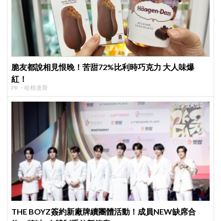
脆友都說相見恨晚！苦甜72%比利時巧克力 大人味爆
紅！
PR・哈根達斯
THE BOYZ簽約新廠牌續團體活動！成員NEW缺席合