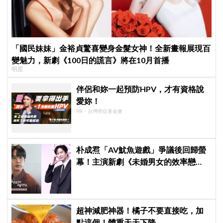
「國民妹妹」金裕貞驚喜變身金髮女神！全新畫報展現百
變魅力，新劇《100日的謊言》將在10月首播
明星
伴侶和妳一起預防HPV，才有資格說
愛妳！
PR・台灣癌症基金會
朴成焄「AV魷魚遊戲」爭議後回歸螢
幕！主演新劇《未婚男女的效率戀
愛》首度談復出心情：比以往更謹慎
超神減肥神器！橘子不要直接吃，加
點這個！體重天天下降