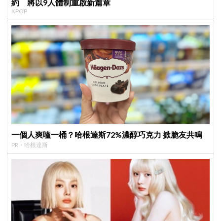
約 將以9人體制重啟新篇章
KPOP
一個人爽嗑一桶？哈根達斯72%濃醇巧克力 掀脆友共鳴
PR・哈根達斯