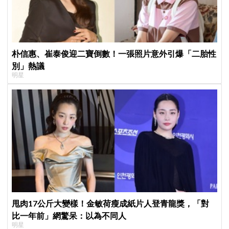
朴信惠、崔泰俊迎二寶倒數！一張照片意外引爆「二胎性
別」熱議
明星
甩肉17公斤大變樣！金敏荷瘦成紙片人登青龍獎，「對
比一年前」網驚呆：以為不同人
明星