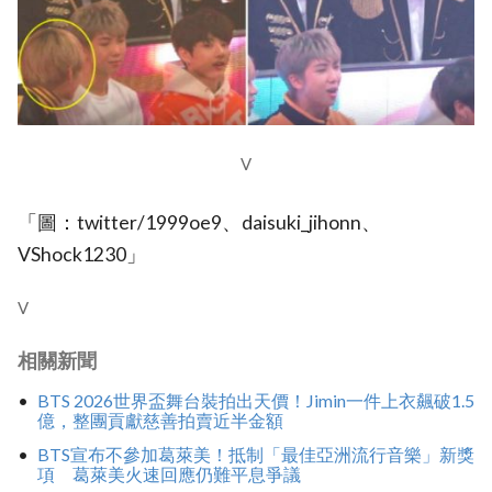
V
「圖：twitter/1999oe9、daisuki_jihonn、
VShock1230」
V
相關新聞
BTS 2026世界盃舞台裝拍出天價！Jimin一件上衣飆破1.5
億，整團貢獻慈善拍賣近半金額
BTS宣布不參加葛萊美！抵制「最佳亞洲流行音樂」新獎
項 葛萊美火速回應仍難平息爭議