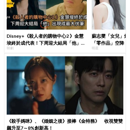
Disney+《殺人者的購物中心2 》金慧
蘇志燮「女兒」爆
埈終於成代表！下周迎大結局「他」出
「零作品」空降《
韓劇
明星
現成最大伏筆
片被挖出網驚呆：
《殺手媽咪》、《婚姻之後》接棒《金特務》 收視雙雙
飆升至7～8%創新高！