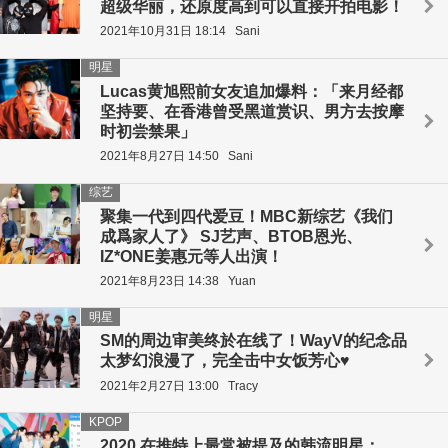
超级华丽，还原度高到可以直接开拍电影！
2021年10月31日 18:14
Sani
明星
Lucas黄旭熙前女友追加爆料：「来月经都
坚持要、在香港曾受黑道赏识、男方去按摩
时初尝禁果」
2021年8月27日 14:50
Sani
综艺
聚集一代到四代爱豆！MBC新综艺《我们
成爲家人了》 SJ艺声、BTOB恩光、
IZ*ONE姜惠元等人出演！
2021年8月23日 14:38
Yuan
明星
SM的周边审美终於在线了！WayV的纪念品
太梦幻浪漫了，完全击中女饭芳心♥
2021年2月27日 13:00
Tracy
KPOP
2020 在推特上最常被提及的韩流明星：