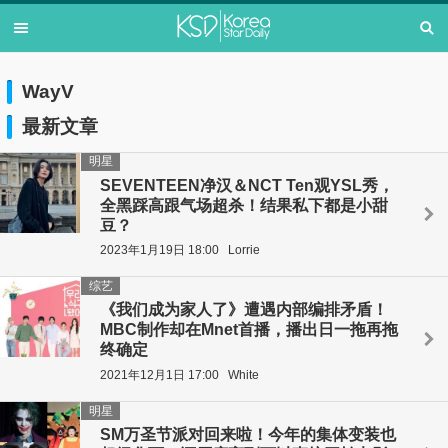
WayV
最新文章
明星
SEVENTEEN净汉＆NCT Ten观YSL秀，
全黑踩高跟气场超杀！结果私下都是小甜
豆？
2023年1月19日 18:00
Lorrie
综艺
《我们成为家人了》遭遇内部编排矛盾！
MBC制作却在Mnet首播，播出日一拖再拖
终确定
2021年12月1日 17:00
White
明星
SM万圣节派对回来啦！今年的集体变装也