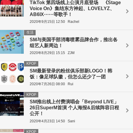
TikTok 第四场线上公演月底登场 《Stage
Voice On》集结东方神起、LOVELYZ、
AB6IX⋯⋯等歌手！
2020年9月15日 12:50
Rachel
生活
SM与美国手部消毒喷雾品牌合作，推出各
组艺人新周边！
2020年8月29日 15:15
ZJM
KPOP
SM最新登录的粉丝俱乐部新LOGO！韩
饭：像足球队徽，但怎么还少了一团
2020年7月26日 08:00
Rui
KPOP
SM推出线上付费演唱会「Beyond LIVE」
26日SuperM首演 个人海报&后续阵容日程
公开！
2020年4月23日 14:50
Sani
KPOP