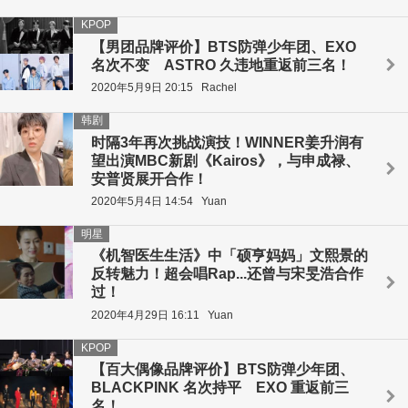
KPOP
【男团品牌评价】BTS防弹少年团、EXO
名次不变 ASTRO 久违地重返前三名！
2020年5月9日 20:15
Rachel
韩剧
时隔3年再次挑战演技！WINNER姜升润有
望出演MBC新剧《Kairos》，与申成禄、
安普贤展开合作！
2020年5月4日 14:54
Yuan
明星
《机智医生生活》中「硕亨妈妈」文熙景的
反转魅力！超会唱Rap...还曾与宋旻浩合作
过！
2020年4月29日 16:11
Yuan
KPOP
【百大偶像品牌评价】BTS防弹少年团、
BLACKPINK 名次持平 EXO 重返前三
名！