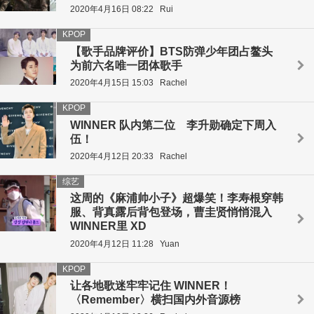
2020年4月16日 08:22
Rui
KPOP
【歌手品牌评价】BTS防弹少年团占鳌头
为前六名唯一团体歌手
2020年4月15日 15:03
Rachel
KPOP
WINNER 队内第二位 李升勋确定下周入
伍！
2020年4月12日 20:33
Rachel
综艺
这周的《麻浦帅小子》超爆笑！李寿根穿韩
服、背真露后背包登场，曹圭贤悄悄混入
WINNER里 XD
2020年4月12日 11:28
Yuan
KPOP
让各地歌迷牢牢记住 WINNER！
〈Remember〉横扫国内外音源榜