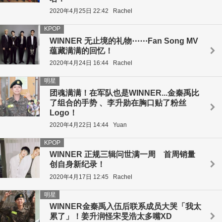
2020年4月25日 22:42
Rachel
KPOP
WINNER 无止境的礼物⋯⋯Fan Song MV
蕴藏满满的回忆！
2020年4月24日 16:44
Rachel
明星
团魂满满！在军队也是WINNER...金秦禹比
了组合的手势 、李升勋在胸口贴了粉丝
Logo！
2020年4月22日 14:44
Yuan
KPOP
WINNER 正规三辑问世满一周 首周销量
创自身新纪录！
2020年4月17日 12:45
Rachel
明星
WINNER金秦禹入伍后联系成员大哭「我太
累了」！姜升润怪宋旻浩太多嘴XD