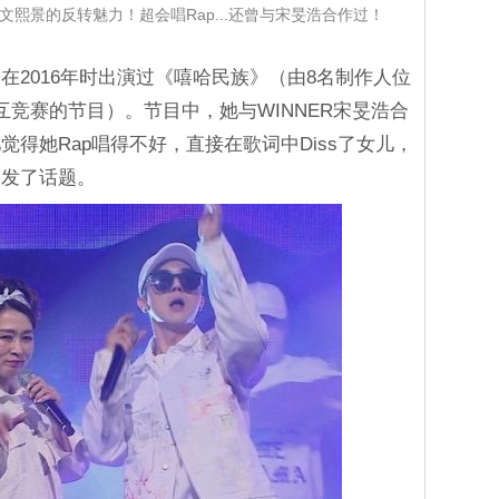
熙景的反转魅力！超会唱Rap...还曾与宋旻浩合作过！
在2016年时出演过《嘻哈民族》（由8名制作人位
互竞赛的节目）。节目中，她与WINNER宋旻浩合
得她Rap唱得不好，直接在歌词中Diss了女儿，
引发了话题。