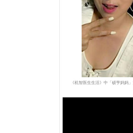
《机智医生生活》中「硕亨妈妈」文