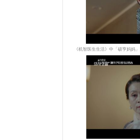
《机智医生生活》中「硕亨妈妈」文