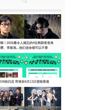
广告
辑！2026最令人难忘的4位韩剧爸爸角
燮、李栋旭...他们连命都可以不要
AGON快闪店 即将於8月13日登陆香港