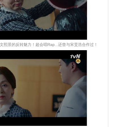
熙景的反转魅力！超会唱Rap...还曾与宋旻浩合作过！