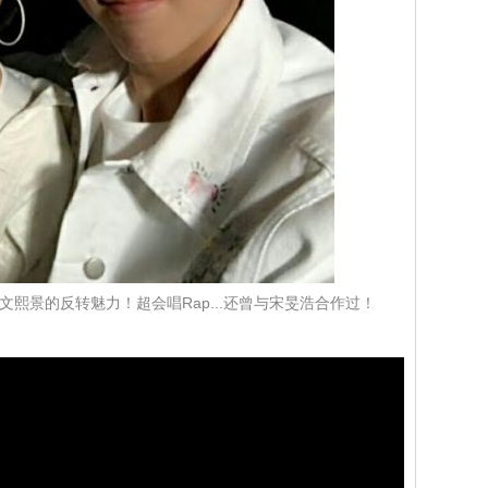
熙景的反转魅力！超会唱Rap...还曾与宋旻浩合作过！