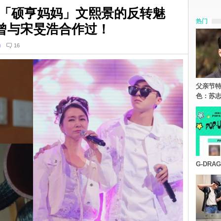
「硕亨妈妈」文熙景的反转魅
热门
.还曾与宋旻浩合作过！
n
16
父亲节特
色：苏志
G-DR