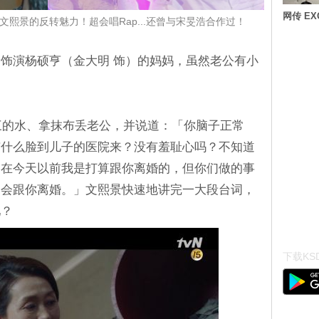
网传 E
熙景的反转魅力！超会唱Rap...还曾与宋旻浩合作过！
饰演杨硕亨（金大明 饰）的妈妈，虽然老公有小
小三的水、拿抹布丢老公，并说道：「你脑子正常
有什么脸到儿子的医院来？没有羞耻心吗？不知道
，在今天以前我是打算跟你离婚的，但你们做的事
不会跟你离婚。」文熙景快速地讲完一大段台词，
吧？
下载KSD