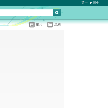
繁中
简中
图片
星档