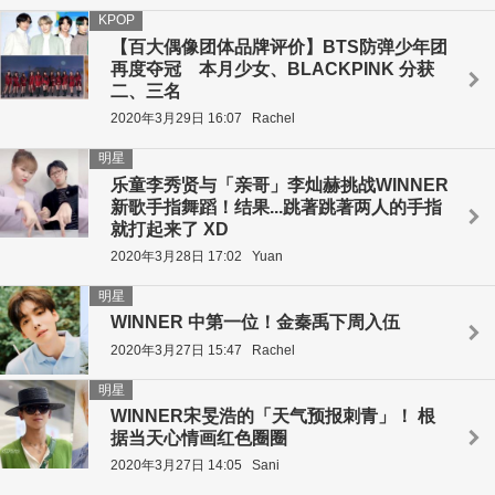
KPOP
【百大偶像团体品牌评价】BTS防弹少年团
再度夺冠 本月少女、BLACKPINK 分获
二、三名
2020年3月29日 16:07
Rachel
明星
乐童李秀贤与「亲哥」李灿赫挑战WINNER
新歌手指舞蹈！结果...跳著跳著两人的手指
就打起来了 XD
2020年3月28日 17:02
Yuan
明星
WINNER 中第一位！金秦禹下周入伍
2020年3月27日 15:47
Rachel
明星
WINNER宋旻浩的「天气预报刺青」！ 根
据当天心情画红色圈圈
2020年3月27日 14:05
Sani