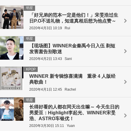
明星
「好兄弟的范本一定是他们！」宋旻浩过生
日P.O不送礼物，知道真相后想为他点赞～
2020年4月3日 10:19
Rui
明星
【现场图】WINNER金秦禹今日入伍 剃短
发害羞告别歌迷
2020年4月2日 13:43
Sani
KPOP
WINNER 新专辑惊喜满满 重录 4 人版经
典歌曲！
2020年4月1日 12:45
Rachel
明星
长得好看的人都在同天出生嘛～ 今天生日的
男爱豆：Highlight李起光、WINNER宋旻
浩、ASTRO车银优！
2020年3月30日 15:11
Yuan