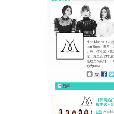
NINE MUSES
Nine Muses
Lee Sem、世罗
更替，依次加入悬
度。直至2013年
任成员为悬雅、E 
称为MINE。
新闻
【韩网热门
根本选不
明星
出道於2