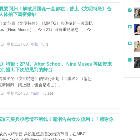
s今夏要回归！解散后团魂一直都在，曾上《文明特急》合
人体拍下闺密婚纱
21年於节目《文明特急》（MMTG）合体掀起一波回忆
es（Nine Muses），今（21）日有重磅消息――今
1日 星期二17:00
草莓
3
特辑：2PM、After School、Nine Muses 等团带来
友们提出下次想见到的舞台
日晚播出的《文明特急》的特别企划《回眼名》（컴눈
重新回归，闭上眼，也会是名曲）。
2日 星期六14:33
Yuan
256
郑珍云服兵役恋情不断线！流泪告白女友倞利：「感谢你
」
 成员 #郑珍云 兵役退伍后首次出演节目，在MBC