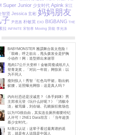
Super Junior
Apink
M
少女时代
宋江
妈妈朋友
Jessica
玄彬
全智贤
儿子
BIGBANG
朴敏英
尹恩惠
EXO
THE
素拉
宋智孝
Moving 异能
李光洙
INFINITE
BABYMONSTER 雅譞舞台装太危险！
「双峰」呼之欲出，甩头拨发全是护胸
小动作！网：造型师出来谢罪
甩肉17公斤大变样！金敏荷瘦成纸片人
登青龙奖，「对比一年前」网惊呆：以
为不同人
瘦到惊人！秀智「红色马甲裙」勒出蚂
蚁腰，近照曝光网惊：这是真人吗？
内向社恐还是没诚意？《杀手妈咪》男
主郑准元登《玩什么好呢？》「消极冷
淡」被骂爆，刘在锡、孔晓振狂救场也
不动
以为YG很自由，其实连去厕所都要经纪
人许可！2NE1 Dara坦言：「当年超羡
慕少女时代」
IU亲口认证：这辈子看过最离谱的谣
言，就是有人说我是中国人