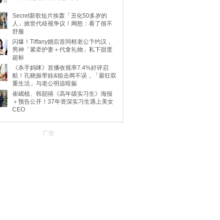
Secret新歌短片挨轰「丑化50多岁的
人」掀世代歧视争议！网怒：看了很不
舒服
闪爆！Tiffany婚后首同框老公卞约汉，
男神「紧牵护妻＋代拿礼物」私下甜度
超标
《杀手妈咪》首播收视率7.4%好评启
航！孔晓振带娃&狙击两不误，「最狂双
重生活」与老公明追暗躲
崔岷植、韩韶禧《高年级实习生》海报
＋预告公开！37年资深实习生遇上美女
CEO
广告