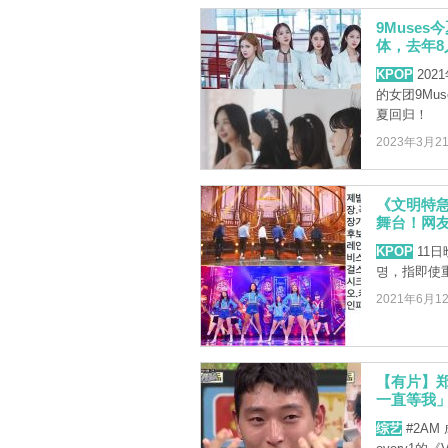
9Muse
体，去年8
KPOP
20
的女团9Mus
夏回归！
2023年3月2
《文明特急》
舞台！网
KPOP
11
명，指即使
2021年6月1
【有片】
一直等我
综艺
#2AM