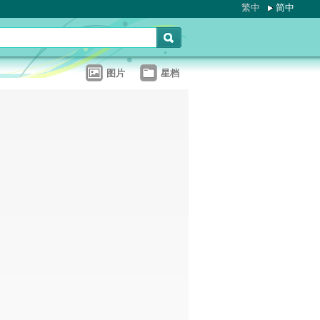
繁中
简中
图片
星档