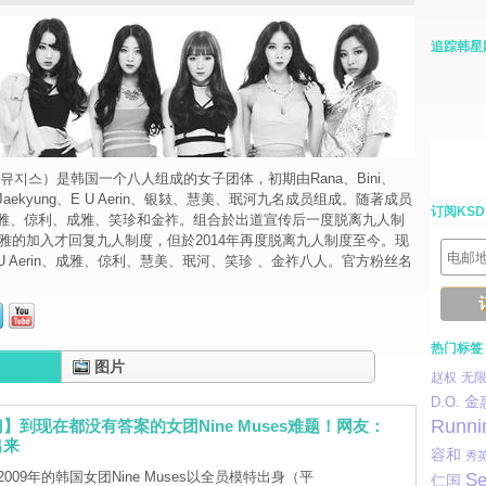
追踪韩星
（나인뮤지스）是韩国一个八人组成的女子团体，初期由Rana、Bini、
、Jaekyung、E U Aerin、银㩼、慧美、珉河九名成员组成。随著成员
订阅KSD
雅、倞利、成雅、笑珍和金祚。组合於出道宣传后一度脱离九人制
成雅的加入才回复九人制度，但於2014年再度脱离九人制度至今。现
U Aerin、成雅、倞利、慧美、珉河、笑珍 、金祚八人。官方粉丝名
热门标签
图片
赵权
无
金
D.O.
Runni
】到现在都没有答案的女团Nine Muses难题！网友：
出来
容和
秀
009年的韩国女团Nine Muses以全员模特出身（平
Se
仁国