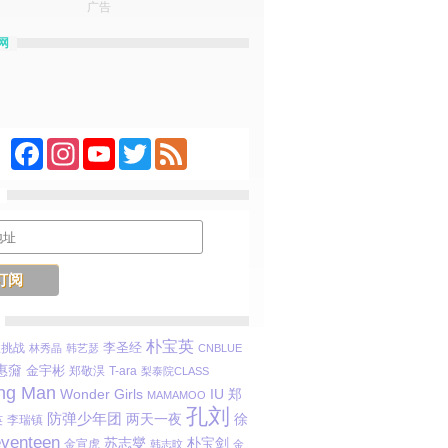
广告
网
Facebook
Instagram
YouTube
Twitter
Feed
朴宝英
李圣经
限挑战
林秀晶
韩艺瑟
CNBLUE
惠奫
金宇彬
郑敬淏
T-ara
梨泰院CLASS
ng Man
Wonder Girls
郑
IU
MAMAMOO
孔刘
防弹少年团
两天一夜
徐
李瑞镇
英
venteen
苏志燮
朴宝剑
金宣虎
韩志旼
金