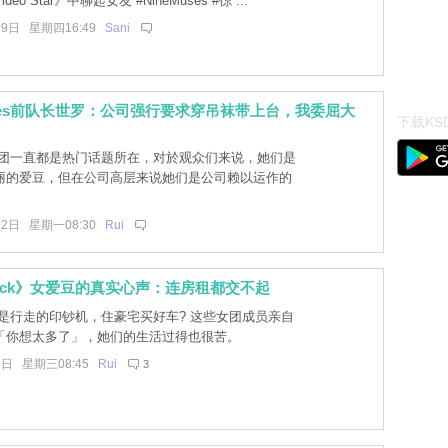
ideo Star》中聊起女友 #NineMuses #倞 ...
19日 星期四16:49
Sani
Muses前队长世罗：公司强行要求穿吊袜带上台，我委屈大
下载KSD
团一直都是热门话题所在，对於观众们来说，她们是
丽的爱豆，但在公司高层来说她们是公司赖以运作的
。
12日 星期一08:30
Rui
 Back》女爱豆的真实心声：连房租都交不起
是行走的印钞机，住豪宅买好车? 这些女团成员亲自
「你想太多了」，她们的生活过得也很苦。
3日 星期三08:45
Rui
3