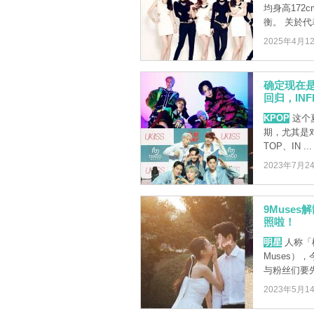
均身高17
衡。 关於代表 
2025年4月1
确定现在是20
回归，INF
KPOP
这个
期，尤其是对
TOP、IN ...
2023年7月2
9Muse
照啦！
明星
人称「模
Muses）
与粉丝们要先
2023年5月1