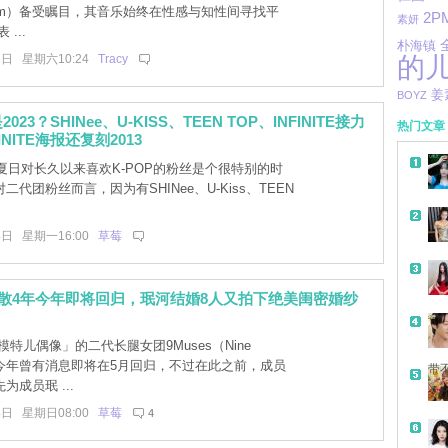
2cm）备受瞩目，其音乐始终在性感与知性间寻找平
2P
素妍
...
朴海镇
2日 星期六10:24
Tracy
的
姜
BOYZ
23？SHINee、U-KISS、TEEN TOP、INFINITE接力
热门文章
INITE海报还复刻2013
夏日对长久以来喜欢K-POP的粉丝是个很特别的时
二代团粉丝而言，因为有SHINee、U-Kiss、TEEN
4日 星期一16:00
草莓
s解散4年今年即将回归，珉河结婚8人又拍下绝美闺密婚纱
特儿偶像」的二代长腿女团9Muses（Nine
，今年曾有消息即将在5月回归，不过在此之前，成员
带
为成员珉 ...
4日 星期日08:00
草莓
4