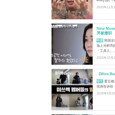
every1的《V
2020年11月
Nine 
哭被撤职
明星
韩国女
场上光鲜亮
「工具人」
2020年10月
《Miss
综艺
爱豆都
现身告诉你
2020年9月2