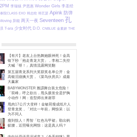
2PM
Wonder Girls
李圣经
李瑞镇
尹恩惠
Apink
防弹
泰院CLASS
EXO
韩志旼
韩艺瑟
孔
Seventeen
两天一夜
Moving 异能
少女时代
D.O.
淏
T-ara
CNBLUE
金素妍
THE
【有片】老友上台热舞她眼神死！金高
银下秒「抱走青龙大赏」，李相二失控
大喊「呀！」真情流露网笑翻
第五届青龙系列大奖获奖名单公开：金
高银泪崩擒大赏，《菜鸟伙房兵》成最
大赢家
BABYMONSTER 雅譞舞台装太危险！
「双峰」呼之欲出，甩头拨发全是护胸
小动作！网：造型师出来谢罪
甩肉17公斤大变样！金敏荷瘦成纸片人
登青龙奖，「对比一年前」网惊呆：以
为不同人
瘦到惊人！秀智「红色马甲裙」勒出蚂
蚁腰，近照曝光网惊：这是真人吗？
内向社恐还是没诚意？《杀手妈咪》男