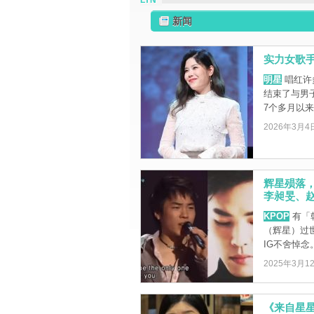
LYN
新闻
实力女歌手
明星
唱红许
结束了与男子
7个多月以来的
2026年3月4
辉星殒落，
李昶旻、赵
KPOP
有「
（辉星）过
IG不舍悼念
2025年3月1
《来自星星