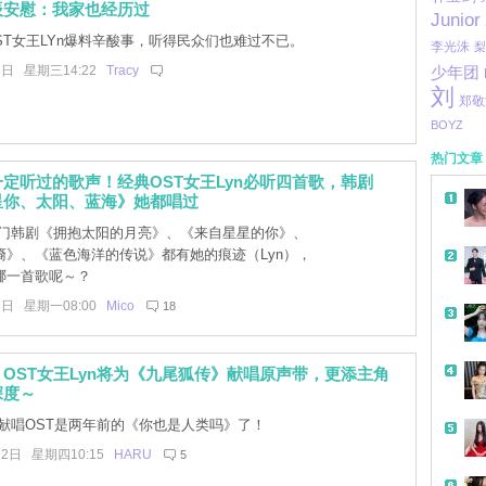
辰安慰：我家也经历过
Junior
ST女王LYn爆料辛酸事，听得民众们也难过不已。
李光洙
梨
3日 星期三14:22
Tracy
少年团
刘
郑敬
BOYZ
热门文章
定听过的歌声！经典OST女王Lyn必听四首歌，韩剧
星你、太阳、蓝海》她都唱过
门韩剧《拥抱太阳的月亮》、《来自星星的你》、
裔》、《蓝色海洋的传说》都有她的痕迹（Lyn），
哪一首歌呢～？
7日 星期一08:00
Mico
18
OST女王Lyn将为《九尾狐传》献唱原声带，更添主角
深度～
献唱OST是两年前的《你也是人类吗》了！
22日 星期四10:15
HARU
5