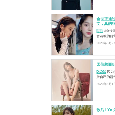
金世正通过
文，真的
明星
#金世正
音请教的前辈
2020年8月2
因信赖而听！
KPOP
因为演
於自己的新作
2020年8月1
歌后 LY