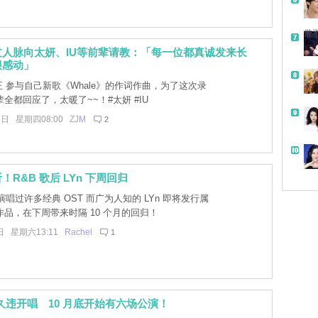
带
人脉向太妍、IU等前辈请教：「每一位都真诚发来长
很感动」
 参与自己新歌《Whale》的作词作曲，为了这次录
全都回应了，太暖了~~！#太妍 #IU
7日 星期四08:00
ZJM
2
R&B 歌后 LYn 下周回归
唱过许多经典 OST 而广为人知的 LYn 即将发行属
品，在下周带来时隔 10 个月的回归！
日 星期六13:11
Rachel
1
n 久违开唱 10 月底开始有六场公演！