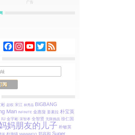
广告
网
Facebook
Instagram
YouTube
Twitter
Feed
BIGBANG
玄彬
宋江
赵权
林秀晶
ng Man
朴宝英
金惠奫
姜素拉
INFINITE
IU
金宇彬
全智贤
徐仁国
宋智孝
无限挑战
妈妈朋友的儿子
朴敏英
Super
郑容和
朴海镇
秀英
MAMAMOO