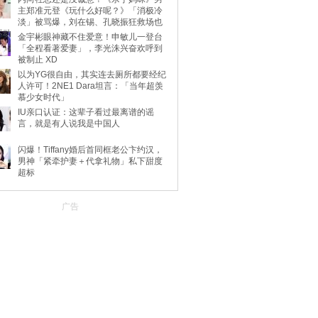
主郑准元登《玩什么好呢？》「消极冷
淡」被骂爆，刘在锡、孔晓振狂救场也
不动
金宇彬眼神藏不住爱意！申敏儿一登台
「全程看著爱妻」，李光洙兴奋欢呼到
被制止 XD
以为YG很自由，其实连去厕所都要经纪
人许可！2NE1 Dara坦言：「当年超羡
慕少女时代」
IU亲口认证：这辈子看过最离谱的谣
言，就是有人说我是中国人
闪爆！Tiffany婚后首同框老公卞约汉，
男神「紧牵护妻＋代拿礼物」私下甜度
超标
广告