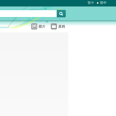
繁中
简中
图片
星档