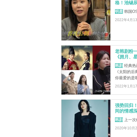
格！池锡
明星
韩国O
2022年4月1
老韩剧粉一
《拥月、
韩剧
经典热
《太阳的后
你最爱的是
2022年1月1
强势回归！
间的情感
韩剧
上一次
2020年10月