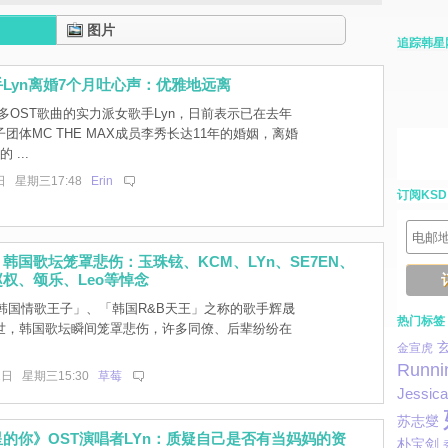
图片
追踪韩星
Lyn离婚7个月吐心声：优雅地远离
多OST歌曲的实力派女歌手Lyn，日前表示已在去年
团体MC THE MAX成员李秀长达11年的婚姻，离婚
 ...
日 星期三17:48
Erin
订阅KSD
韩国歌坛笼罩悲伤：玉珠铉、KCM、LYn、SE7EN、
权、颂乐、Leo等悼念
韩国情歌王子」、「韩国R&B天王」之称的歌手辉晟
热门标签
世，韩国歌坛瞬间笼罩悲伤，许多同僚、后辈纷纷在
。
金宣虎
Runni
2日 星期三15:30
草莓
Jessica
苏志燮
的你》OST演唱者LYn：质疑自己是否有当妈妈的资
朴宝剑