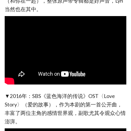
（和你在一起），整张原声带专辑都是好声音，Lyn
当然也在其中。
▼2016年：SBS《蓝色海洋的传说》OST〈Love
Story〉（爱的故事），作为本剧的第一首公开曲，
丰富了两位主角的感情世界观，副歌尤其令观众心情
澎湃。