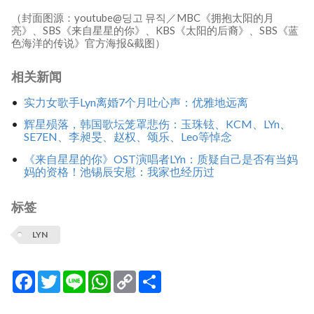
（封面图源：youtube@딩고 뮤직／MBC《拥抱太阳的月
亮》、SBS《来自星星的你》、KBS《太阳的后裔》、SBS《蓝
色海洋的传说》官方海报&截图）
相关新闻
实力女歌手Lyn离婚7个月吐心声：优雅地远离
辉星殒落，韩国歌坛笼罩悲伤：玉珠铉、KCM、LYn、
SE7EN、李昶旻、赵权、颂乐、Leo等悼念
《来自星星的你》OST演唱者LYn：质疑自己是否有当妈
妈的资格！池锡辰安慰：我家也经历过
标签
LYN
Facebook
Twitter
Line
WhatsApp
Copy
分
Link
享