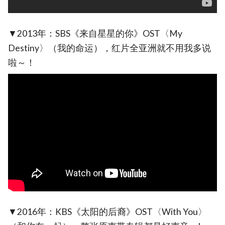
▼2013年：SBS《来自星星的你》OST〈My
Destiny〉（我的命运），红片全亚洲就不用我多说
啦～！
▼2016年：KBS《太阳的后裔》OST〈With You〉