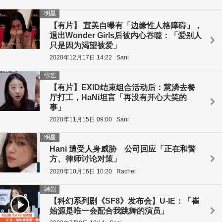
明星
【有片】 宣美自曝有「边缘性人格障碍」，
退出Wonder Girls后被内心吞噬：「爱别人
只是因为渴望被爱」
2020年12月17日 14:22
Sani
综艺
【有片】EXID结束组合活动后：慧潾去餐
厅打工，HaNi坦言「再没有开心大笑的
事」
2020年11月15日 09:00
Sani
明星
Hani 遭受人身威胁 公司回应「正在和警
方、律师讨论对策」
2020年10月16日 10:20
Rachel
韩剧
【科幻系列剧《SF8》发布会】U-IE：「崔
始源是唯一会配合我跳舞的演员」