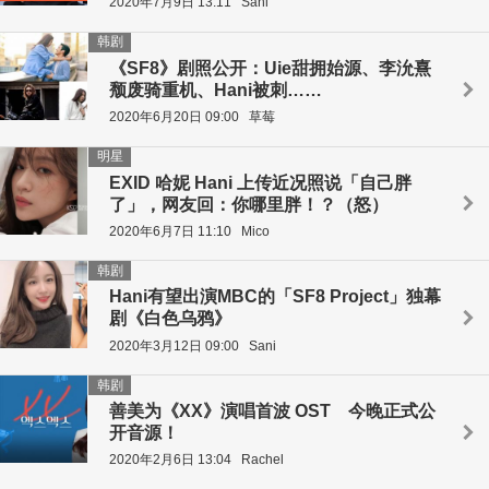
2020年7月9日 13:11
Sani
韩剧
《SF8》剧照公开：Uie甜拥始源、李沇熹
颓废骑重机、Hani被刺……
2020年6月20日 09:00
草莓
明星
EXID 哈妮 Hani 上传近况照说「自己胖
了」，网友回：你哪里胖！？（怒）
2020年6月7日 11:10
Mico
韩剧
Hani有望出演MBC的「SF8 Project」独幕
剧《白色乌鸦》
2020年3月12日 09:00
Sani
韩剧
善美为《XX》演唱首波 OST 今晚正式公
开音源！
2020年2月6日 13:04
Rachel