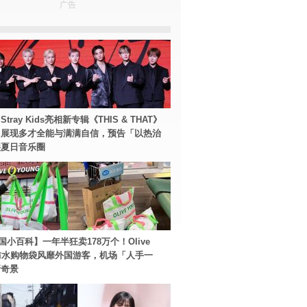
广告
tray Kids亮相新专辑《THIS & THAT》
！展现多才全能与满满自信，预告「以热治
裂夏日音乐圈
国小百科】一年半狂卖178万个！Olive
g防水购物袋风靡外国游客，机场「人手一
新奇景