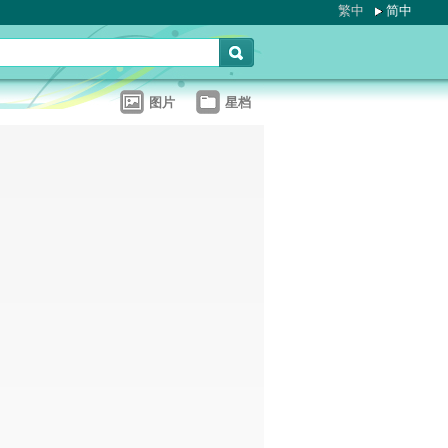
繁中
简中
图片
星档