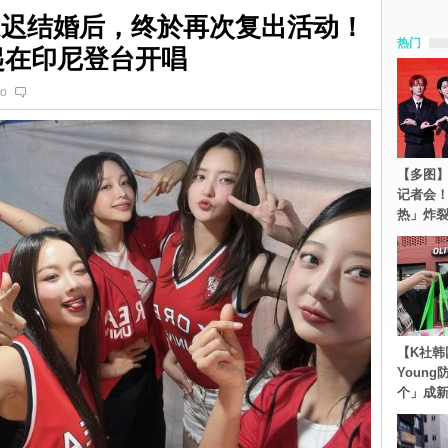
议延迟结婚后，终於再次复出活动！
热门
起在印尼登台开唱
o
【多图】S
记者会
热」炸
【K社韩
Youn
个」成