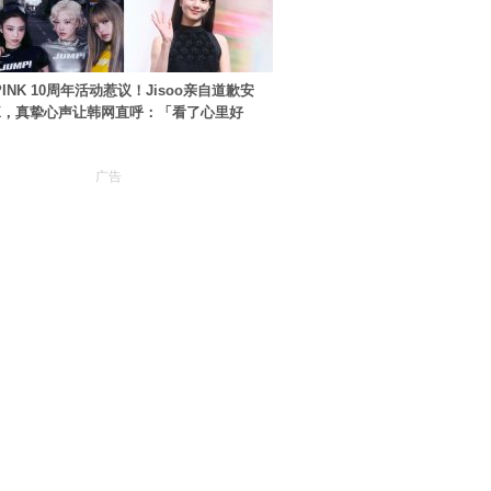
PINK 10周年活动惹议！Jisoo亲自道歉安
NK，真挚心声让韩网直呼：「看了心里好
广告