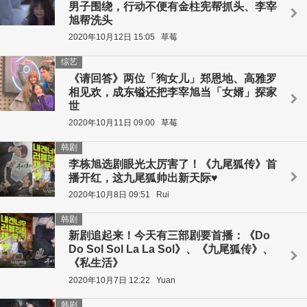
男子围绕，行动不便有金柱宪帮抓头、李宰
旭帮洗头
2020年10月12日 15:05
草莓
综艺
《请回答》两位「狗女儿」郑恩地、高雅罗
相见欢，成东镒还把李宰旭当「女婿」探家
世
2020年10月11日 09:00
草莓
韩剧
李栋旭选剧眼光太厉害了！《九尾狐传》首
播开红，这九尾狐帅出新天际♥
2020年10月8日 09:51
Rui
韩剧
新剧追起来！今天有三部剧要首播：《Do
Do Sol Sol La La Sol》、《九尾狐传》、
《私生活》
2020年10月7日 12:22
Yuan
韩剧