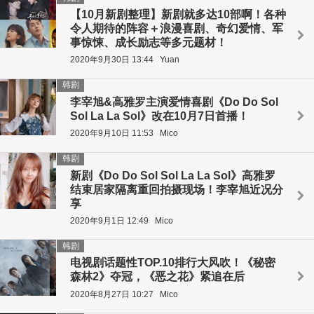
【10月新剧整理】新剧就多达10部啊！各种
令人期待的阵容＋浪漫喜剧、奇幻爱情、军
事惊悚、成长励志等多元题材！
2020年9月30日 13:44
Yuan
韩剧
李宰旭&高雅罗主演爱情喜剧《Do Do Sol
Sol La La Sol》改在10月7日首播！
2020年9月10日 11:53
Mico
韩剧
新剧《Do Do Sol Sol La La Sol》高雅罗
结束居家隔离重回拍摄现场！李宰旭近况分
享
2020年9月1日 12:49
Mico
韩剧
电视剧话题性TOP.10排行大风吹！《秘密
森林2》夺冠，《恶之花》紧追在后
2020年8月27日 10:27
Mico