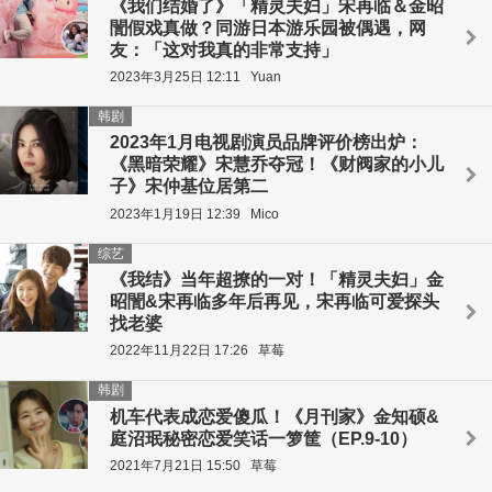
《我们结婚了》「精灵夫妇」宋再临＆金昭
誾假戏真做？同游日本游乐园被偶遇，网
友：「这对我真的非常支持」
2023年3月25日 12:11
Yuan
韩剧
2023年1月电视剧演员品牌评价榜出炉：
《黑暗荣耀》宋慧乔夺冠！《财阀家的小儿
子》宋仲基位居第二
2023年1月19日 12:39
Mico
综艺
《我结》当年超撩的一对！「精灵夫妇」金
昭誾&宋再临多年后再见，宋再临可爱探头
找老婆
2022年11月22日 17:26
草莓
韩剧
机车代表成恋爱傻瓜！《月刊家》金知硕&
庭沼珉秘密恋爱笑话一箩筐（EP.9-10）
2021年7月21日 15:50
草莓