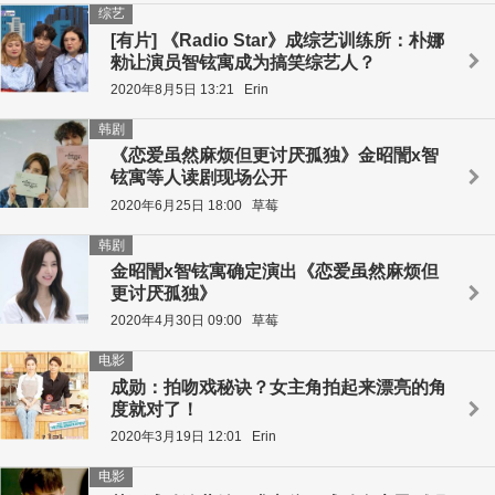
综艺
[有片] 《Radio Star》成综艺训练所：朴娜
勑让演员智铉寓成为搞笑综艺人？
2020年8月5日 13:21
Erin
韩剧
《恋爱虽然麻烦但更讨厌孤独》金昭誾x智
铉寓等人读剧现场公开
2020年6月25日 18:00
草莓
韩剧
金昭誾x智铉寓确定演出《恋爱虽然麻烦但
更讨厌孤独》
2020年4月30日 09:00
草莓
电影
成勋：拍吻戏秘诀？女主角拍起来漂亮的角
度就对了！
2020年3月19日 12:01
Erin
电影