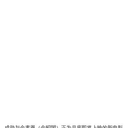
成勋与金素恩（金昭誾）正为月底即将上映的新电影