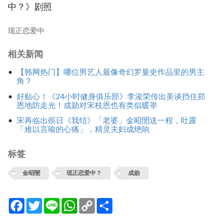
中？》剧照
现正恋爱中
相关新闻
【韩网热门】哪位男艺人最像奇幻罗曼史作品里的男主
角？
好贴心！《24小时健身俱乐部》李浚荣传出美谈挡住郑
恩地防走光！成勋对宋枝恩也有类似暖举
宋再临出殡日《我结》「老婆」金昭誾送一程，吐露
「难以言喻的心痛」，精灵夫妇成绝响
标签
金昭誾
现正恋爱中？
成勋
Facebook
Twitter
Line
WhatsApp
Copy
分
Link
享