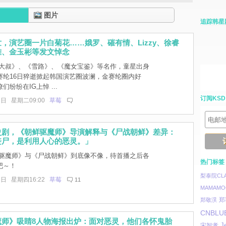
图片
追踪韩星
，演艺圈一片白菊花……娥罗、磪有情、Lizzy、徐睿
雅、金玉彬等发文悼念
大叔》、《雪路》、《魔女宝鉴》等名作，童星出身
赛纶16日猝逝掀起韩国演艺圈波澜，金赛纶圈内好
纷纷在IG上悼 ...
订阅KSD
8日 星期二09:00
草莓
史剧，《朝鲜驱魔师》导演解释与《尸战朝鲜》差异：
丧尸，是利用人心的恶灵。」
驱魔师》与《尸战朝鲜》到底像不像，待首播之后各
热门标签
吧～！
梨泰院CLA
8日 星期四16:22
草莓
11
MAMAMO
郑
郑敬淏
CNBLU
魔师》吸睛8人物海报出炉：面对恶灵，他们各怀鬼胎
J
宋智孝