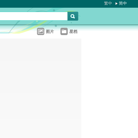
繁中
简中
图片
星档