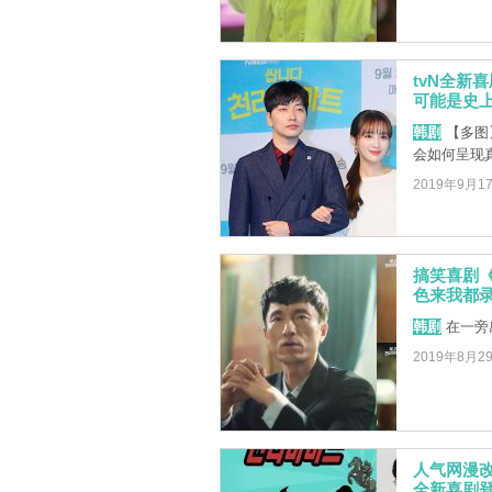
tvN全新
可能是史
韩剧
【多图
会如何呈现
2019年9月1
搞笑喜剧
色来我都
韩剧
在一旁
2019年8月2
人气网漫
全新喜剧