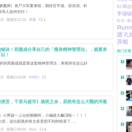
驱魔师》丧尸大军要来啦，期待甘宇成、张东润、朴
IU
韩志
俊等人如何对付！
李瑞镇
2日 星期五15:20
草莓
1
D.O.
宋
Runn
团
孔
异能
的秘诀！郑惠成分享自己的「瘦身精神管理法」，就算来
热门文章
可以！
0岁的郑惠成就是靠这套精神管理法，来维持住这么好
7日 星期日18:00
HARU
很便宜，千里马超市》搞笑之余，居然有这么大颗的洋葱
！
）小男孩一上台的那瞬间，小编就大飙泪啦～！！！
大笑，这出剧真的有太多意想不到的惊喜了…。
2日 星期三09:00
Mico
9