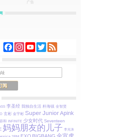
广告
网
Facebook
Instagram
YouTube
Twitter
Feed
李圣经
我独自生活
朴海镇
全智贤
SS
Super Junior
Apink
玄彬
金宇彬
O
少女时代
Seventeen
容和
INFINITE
妈妈朋友的儿子
E
李光洙
金宣虎
BIGBANG
EXO
essica
2PM