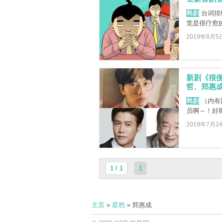
韩剧
台词排
觉是很疗愈
2019年8月5
新剧《很
哲、郑惠
韩剧
（内有
员啊～！好
2019年7月2
1 / 1
1
主页
»
星档
» 郑惠成