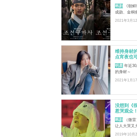
韩剧
《朝鲜
成勋、金桐
2021年3月1
维持身材
点宵夜也
明星
年近3
的身材～
2021年1月1
没想到《
惹哭观众
韩剧
（微雷
让人大哭又
2019年10月