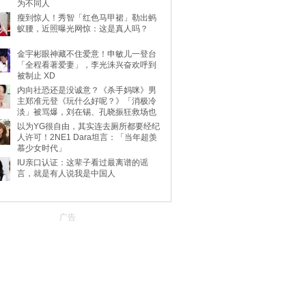
为不同人
瘦到惊人！秀智「红色马甲裙」勒出蚂
蚁腰，近照曝光网惊：这是真人吗？
金宇彬眼神藏不住爱意！申敏儿一登台
「全程看著爱妻」，李光洙兴奋欢呼到
被制止 XD
内向社恐还是没诚意？《杀手妈咪》男
主郑准元登《玩什么好呢？》「消极冷
淡」被骂爆，刘在锡、孔晓振狂救场也
不动
以为YG很自由，其实连去厕所都要经纪
人许可！2NE1 Dara坦言：「当年超羡
慕少女时代」
IU亲口认证：这辈子看过最离谱的谣
言，就是有人说我是中国人
广告