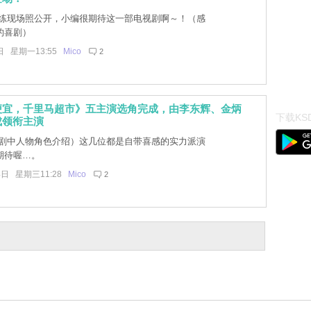
练现场照公开，小编很期待这一部电视剧啊～！（感
的喜剧）
日 星期一13:55
Mico
2
便宜，千里马超市》五主演选角完成，由李东辉、金炳
下载KSD
成领衔主演
剧中人物角色介绍）这几位都是自带喜感的实力派演
期待喔…。
4日 星期三11:28
Mico
2