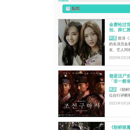
郑惠成
新闻
金赛纶过世
知、薛仁
明星
曾演《
的名演员金
友、艺人同僚们
2025年2月1
都是活尸
「非一般
韩剧
《朝鲜
位自行评断
2021年3月1
《朝鲜驱