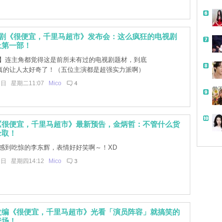
喜剧《很便宜，千里马超市》发布会：这么疯狂的电视剧
上第一部！
】连主角都觉得这是前所未有过的电视剧题材，到底
真的让人太好奇了！（五位主演都是超强实力派啊）
7日 星期二11:07
Mico
4
带
《很便宜，千里马超市》最新预告，金炳哲：不管什么货
录取！
感到吃惊的李东辉，表情好好笑啊～！XD
9日 星期四14:12
Mico
3
改编《很便宜，千里马超市》光看「演员阵容」就搞笑的
登场！