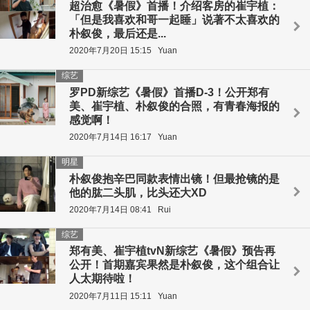
超治愈《暑假》首播！介绍客房的崔宇植：
「但是我喜欢和哥一起睡」说著不太喜欢的
朴叙俊，最后还是...
2020年7月20日 15:15
Yuan
综艺
罗PD新综艺《暑假》首播D-3！公开郑有
美、崔宇植、朴叙俊的合照，有青春海报的
感觉啊！
2020年7月14日 16:17
Yuan
明星
朴叙俊抱辛巴同款表情出镜！但最抢镜的是
他的肱二头肌，比头还大XD
2020年7月14日 08:41
Rui
综艺
郑有美、崔宇植tvN新综艺《暑假》预告再
公开！首期嘉宾果然是朴叙俊，这个组合让
人太期待啦！
2020年7月11日 15:11
Yuan