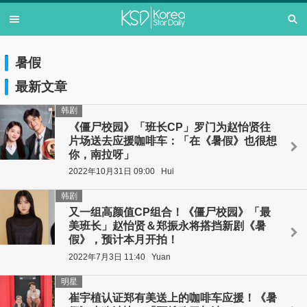
暑假
最新文章
韩剧
《僵尸校园》「班长CP」罗门为赵怡贤往
片场送去应援咖啡车：「在《暑假》也很想
你，南拉呀」
2022年10月31日 09:00
Hui
韩剧
又一组高颜值CP组合！《僵尸校园》「最
美班长」赵怡贤＆郑振永将搭挡新剧《暑
假》，预计本月开拍！
2022年7月3日 11:40
Yuan
明星
崔宇植认证郑有美送上的咖啡车应援！《暑