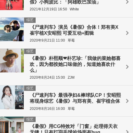
假》小狗波比：「阿雄欧巴加油」
2021年12月19日 16:50
White
综艺
《尸速列车》演员《暑假》合体！郑有美X
崔宇植X安昭熙 可爱互动+图辑
2020年9月21日 11:00
草莓
综艺
《暑假》朴熙顺❤朴艺珍:「我做的菜她都喜
欢，因为都按她口味做的，知道她喜欢什
么」
2020年8月24日 15:00
ZJM
综艺
《尸速列车》最强孕妇&棒球队CP！安昭熙
将现身综艺《暑假》与郑有美、崔宇植合体
2020年8月16日 16:00
草莓
综艺
《暑假》用CG特效对「门窗」处理得天衣
无缝！只有打羽毛球的场面有bug