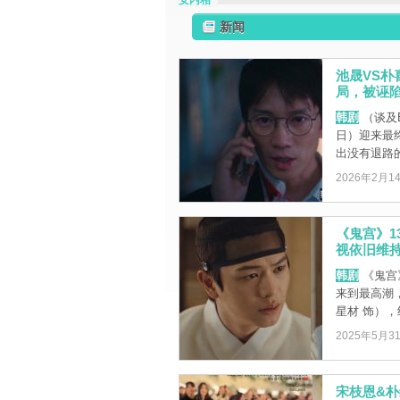
安内相
新闻
池晟VS
局，被诬
韩剧
（谈及E
日）迎来最
出没有退路的最
2026年2月1
《鬼宫》
视依旧维持
韩剧
《鬼宫
来到最高潮
星材 饰），终
2025年5月3
宋枝恩&朴维