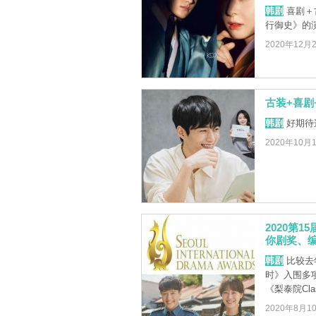
韩剧
喜剧＋
行御史》的
2020年12月
古装+喜剧
韩剧
好期待
2020年10月
2020第
你剧奖、
韩剧
比较去
时》入围多项
《梨泰院Class
2020年8月1