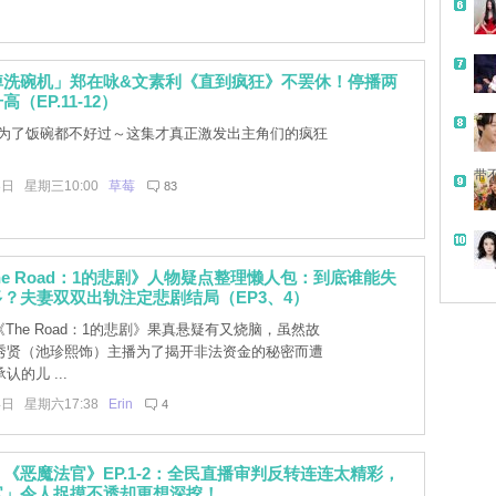
掉洗碗机」郑在咏&文素利《直到疯狂》不罢休！停播两
（EP.11-12）
为了饭碗都不好过～这集才真正激发出主角们的疯狂
带
8日 星期三10:00
草莓
83
The Road：1的悲剧》人物疑点整理懒人包：到底谁能失
？夫妻双双出轨注定悲剧结局（EP3、4）
《The Road：1的悲剧》果真悬疑有又烧脑，虽然故
秀贤（池珍熙饰）主播为了揭开非法资金的秘密而遭
的儿 ...
4日 星期六17:38
Erin
4
《恶魔法官》EP.1-2：全民直播审判反转连连太精彩，
官」令人捉摸不透却更想深挖！