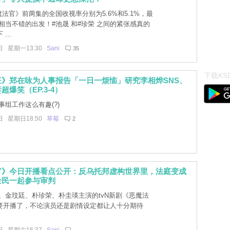
法官》前两集的全国收视率分别为5.6%和5.1%，最
是相当不错的出发！#池晟 和#珍荣 之间的紧张感真的
...
日 星期一13:30
Sani
35
下载KSD
狂》郑在咏为人事报告「一日一烦恼」研究李相烨SNS、
爆笑（EP.3-4）
组工作这么有趣(?)
日 星期日18:50
草莓
2
官》今日开播看点公开：反乌托邦虚构世界里，法庭变成
全民一起参与审判
、金玟廷、朴珍荣、朴圭瑛主演的tvN新剧《恶魔法
要开播了，不论演员还是剧情设定都让人十分期待