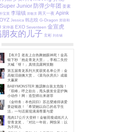
Super Junior
防弹少年团
姜素
李瑞镇
Apink
两天一夜
朴宝英
郑敬淏
BOYZ
韩志旼
G-Dragon
Jessica
郑容和
金宣虎
U
EXO
Seventeen
宋仲基
妈朋友的儿子
玄彬
刘在锡
【有片】老友上台热舞她眼神死！金高
银下秒「抱走青龙大赏」，李相二失控
大喊「呀！」真情流露网笑翻
第五届青龙系列大奖获奖名单公开：金
高银泪崩擒大赏，《菜鸟伙房兵》成最
大赢家
BABYMONSTER 雅譞舞台装太危险！
「双峰」呼之欲出，甩头拨发全是护胸
小动作！网：造型师出来谢罪
《金特务：本色回归》苏志燮难得谈爱
妻赵银政！「希望她以自己的名字生
活」一句话展现满满尊重与爱
甩肉17公斤大变样！金敏荷瘦成纸片人
登青龙奖，「对比一年前」网惊呆：以
为不同人