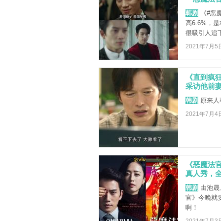
韩剧
《#恶魔
高6.6%，
很吸引人追下 
2021年7月5
《直到疯
采访他前妻超
韩剧
原来人事
2021年7月4
《恶魔法
真人秀，
韩剧
由池晟
官》今晚就
啊！