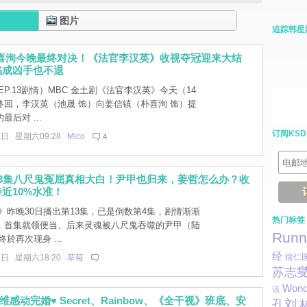
图片
追踪韩星
朴喜洵今晚最终对决！《法官李汉英》收视夺冠迎来大结
陷成凶手也不退
P.13剧情）MBC 金土剧《法官李汉英》今天（14
终回，李汉英（池晟 饰）向姜信镇（朴喜洵 饰）提
后对 ...
订阅KSD
4日 星期六09:28
Mico
4
13集八尺鬼冤屈真相大白！尹甲也归来，姜哲怎么办？收
近10%水准！
》昨晚30日播出第13集，已是倒数第4集，剧情渐渐
热门标签
，首集就领便当、后来灵魂被八尺鬼吞噬的尹甲（陆
Runn
於再次现身 ...
经
徐仁
1日 星期六18:20
草莓
苏志
Wonde
话
感动完婚♥ Secret、Rainbow、《全干视》班底、安
孔刘