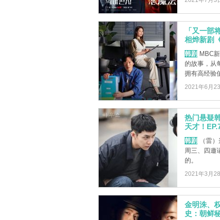
2021年7月3
「又一部
相烨新剧
韩剧
MBC
的故事，从
拥有高经验值
2021年6月2
热门悬疑韩
天才！EP.7
韩剧
（雷）
周三、四邀
的。
2021年3月2
金明洙、权
史：朝鲜