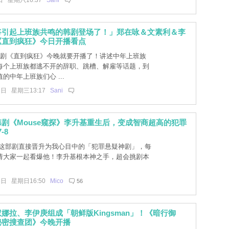
日 星期六16:37
Sani
将引起上班族共鸣的韩剧登场了！」郑在咏＆文素利＆李
《直到疯狂》今日开播看点
新剧《直到疯狂》今晚就要开播了！讲述中年上班族
每个上班族都逃不开的辞职、跳槽、解雇等话题，到
的中年上班族们心 ...
3日 星期三13:17
Sani
剧《Mouse窥探》李升基重生后，变成智商超高的犯罪
-8
这部剧直接晋升为我心目中的「犯罪悬疑神剧」，每
请大家一起看爆他！李升基根本神之手，超会挑剧本
8日 星期日16:50
Mico
56
娜拉、李伊庚组成「朝鲜版Kingsman」！《暗行御
秘密搜查团》今晚开播