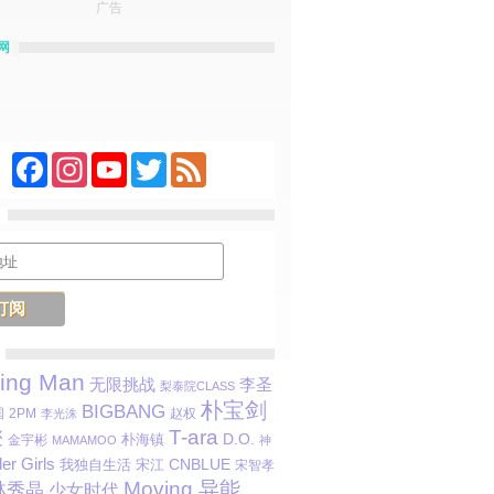
广告
网
Facebook
Instagram
YouTube
Twitter
Feed
ing Man
李圣
无限挑战
梨泰院CLASS
朴宝剑
BIGBANG
国
2PM
赵权
李光洙
T-ara
燮
D.O.
朴海镇
金宇彬
MAMAMOO
神
r Girls
CNBLUE
我独自生活
宋江
宋智孝
Moving 异能
林秀晶
少女时代