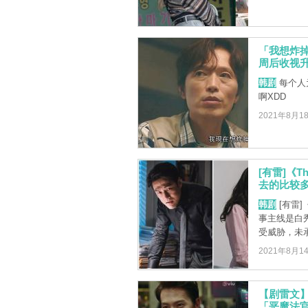
「我想炸
周后收视升高
韩剧
每个人
啊XDD
2021年8月1
[有雷]《
去的比较多
韩剧
[有雷]
事主线是白
受威胁，未承认
2021年8月1
【剧雷文】
「恶魔法