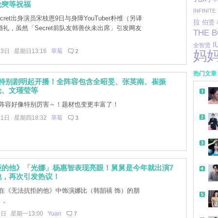
伦奭等祝福
INFINITE
cret出身演员宋枝恩9日与身障YouTuber朴维（另译
拉
伯贤
礼，虽然「Secret前队友韩善伙未出席」引发网友
THE 
I
全智贤
13日 星期日13:16
草莓
2
妈
热门文章
021特别剧明起开播！全阵容包含全昭旻、张英南、崔振
纶、文瑾莹等
阵容好像特别厉害～！题材也变更丰富了！
21日 星期四18:32
草莓
3
拒的他》「光娜」杨惠智表现亮眼！舅舅是今年就出演7
他，再次引发热议！
在《无法抗拒的他》中饰演娜比（韩韶禧 饰）的朋
」。
0日 星期一13:00
Yuan
7