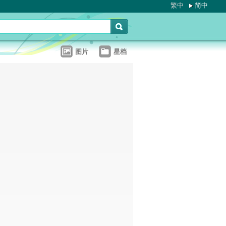
繁中
简中
图片
星档