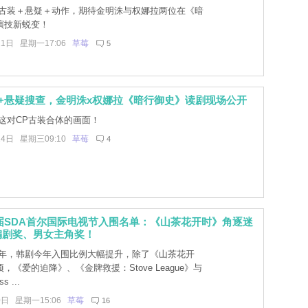
古装＋悬疑＋动作，期待金明洙与权娜拉两位在《暗
演技新蜕变！
21日 星期一17:06
草莓
5
+悬疑搜查，金明洙x权娜拉《暗行御史》读剧现场公开
这对CP古装合体的画面！
14日 星期三09:10
草莓
4
15届SDA首尔国际电视节入围名单：《山茶花开时》角逐迷
编剧奖、男女主角奖！
年，韩剧今年入围比例大幅提升，除了《山茶花开
，《爱的迫降》、《金牌救援：Stove League》与
 ...
0日 星期一15:06
草莓
16