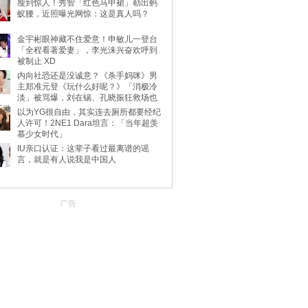
瘦到惊人！秀智「红色马甲裙」勒出蚂
蚁腰，近照曝光网惊：这是真人吗？
金宇彬眼神藏不住爱意！申敏儿一登台
「全程看著爱妻」，李光洙兴奋欢呼到
被制止 XD
内向社恐还是没诚意？《杀手妈咪》男
主郑准元登《玩什么好呢？》「消极冷
淡」被骂爆，刘在锡、孔晓振狂救场也
不动
以为YG很自由，其实连去厕所都要经纪
人许可！2NE1 Dara坦言：「当年超羡
慕少女时代」
IU亲口认证：这辈子看过最离谱的谣
言，就是有人说我是中国人
广告