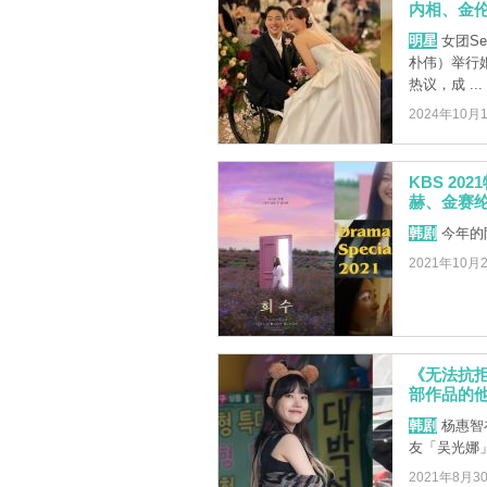
内相、金
明星
女团Se
朴伟）举行婚
热议，成 ...
2024年10月
KBS 2
赫、金赛
韩剧
今年的
2021年10月
《无法抗
部作品的
韩剧
杨惠智
友「吴光娜
2021年8月3