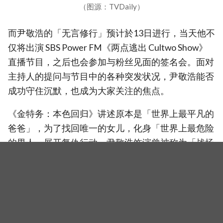
（图源：TVDaily）
而尹敬浩的「无言修行」预计於13日进行，当天他不
仅将出演 SBS Power FM《两点逃出 Cultwo Show》
直播节目，之后也会参加与粉丝见面的签名会。面对
主持人的提问与节目中的各种突发状况，尹敬浩能否
成功守住沉默，也成为大家关注的焦点。
《金特务：本色回归》讲述原本是「世界上最平凡的
爸爸」，为了找回唯一的女儿，化身「世界上最危险
的男人」展开复仇行动。尹敬浩饰演曾被称为「战场
之神」的前秘密特工，如今则是一名只为女儿而活的
父亲朴镇哲，在剧中展现强烈动作戏、温暖父爱与幽
默魅力，为角色增添更多看点。