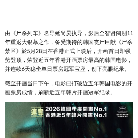
由《尸杀列车》名导延尚昊执导，影后全智贤阔别11
年重返大银幕之作，备受期待的韩国丧尸巨献《尸杀
禁区》於5月28日在香港正式上映后，开画首日即强
势登顶，荣登近五年香港开画票房最高的韩国电影，
并连续6天稳坐单日票房冠军宝座，创下亮眼纪录。
截至开画当日下午，电影已打破近五年韩国电影的开
画票房成绩，刷新近五年韩片开画冠军纪录。