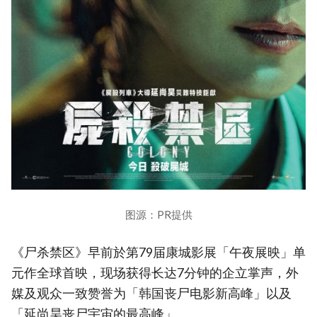
图源：PR提供
《尸杀禁区》早前於第79届康城影展「午夜展映」单
元作全球首映，现场获得长达7分钟的企立掌声，外
媒及观众一致赞誉为「韩国丧尸电影新高峰」以及
「延尚昊丧尸宇宙的最高峰」。