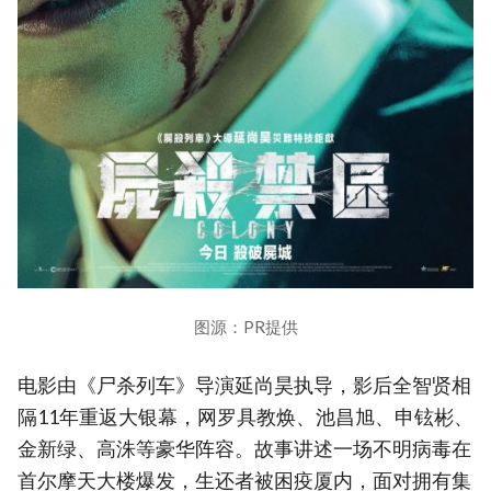
图源：PR提供
电影由《尸杀列车》导演延尚昊执导，影后全智贤相
隔11年重返大银幕，网罗具教焕、池昌旭、申铉彬、
金新绿、高洙等豪华阵容。故事讲述一场不明病毒在
首尔摩天大楼爆发，生还者被困疫厦内，面对拥有集