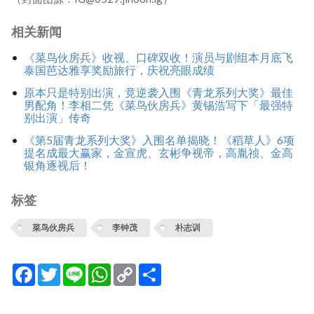
相关新闻
《菜鸟伙房兵》收视、口碑双收！演员与剧组本月底飞
泰国芭达雅享奖励旅行，庆祝亮眼成绩
原本只是特别出演，竟逆袭入围《青龙系列大奖》最佳
男配角！李相二凭《菜鸟伙房兵》黄锡浩写下「最强特
别出演」传奇
《第5届青龙系列大奖》入围名单揭晓！《稻草人》6项
提名成最大赢家，金宣虎、玄彬争视帝，高胤祯、金高
银角逐视后！
标签
菜鸟伙房兵
李钟茂
朴志训
Facebook
Twitter
Line
WhatsApp
Copy
分
Link
享