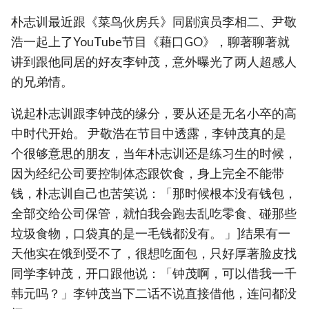
朴志训最近跟《菜鸟伙房兵》同剧演员李相二、尹敬
浩一起上了YouTube节目《藉口GO》，聊著聊著就
讲到跟他同居的好友李钟茂，意外曝光了两人超感人
的兄弟情。
说起朴志训跟李钟茂的缘分，要从还是无名小卒的高
中时代开始。 尹敬浩在节目中透露，李钟茂真的是
个很够意思的朋友，当年朴志训还是练习生的时候，
因为经纪公司要控制体态跟饮食，身上完全不能带
钱，朴志训自己也苦笑说：「那时候根本没有钱包，
全部交给公司保管，就怕我会跑去乱吃零食、碰那些
垃圾食物，口袋真的是一毛钱都没有。 」]结果有一
天他实在饿到受不了，很想吃面包，只好厚著脸皮找
同学李钟茂，开口跟他说：「钟茂啊，可以借我一千
韩元吗？」李钟茂当下二话不说直接借他，连问都没