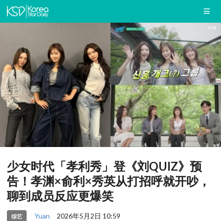
少女时代「孝利秀」登《刘QUIZ》预
告！孝渊×俞利×秀英从打招呼就开吵，
聊到成员反应更爆笑
Yuan
2026年5月2日 10:59
综艺