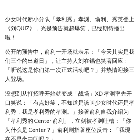
少女时代新小分队「孝利秀」孝渊、俞利、秀英登上
《刘QUIZ》，光是预告就超爆笑，已经期待播出
啦！
公开的预告中，俞利一开场就表示：「今天其实是我
们三个的出道日」，让主持人刘在锡也笑著回应：
「听说这是你们第一次正式活动吧？」并热情迎接三
人登场。
没想到从打招呼开始就变成「战场」XD 孝渊率先开
口笑说：「有点好笑，不知道是该叫少女时代还是孝
利秀，我是孝利秀的孝渊。」接著俞利自我介绍为
「孝利秀的 Center 俞利」，立刻被孝渊吐槽：「你
为什么是 Center？」俞利则指著座位反击：「我现
在不是坐中间吗？」