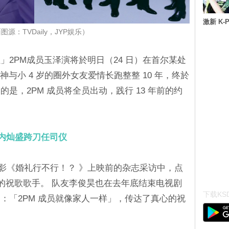
激新 K-
图源：TVDaily，JYP娱乐）
2PM成员玉泽演将於明日（24 日）在首尔某处
男神与小 4 岁的圈外女友爱情长跑整整 10 年，终於
是，2PM 成员将全员出动，践行 13 年前的约
忙内灿盛跨刀任司仪
在电影《婚礼行不行！？ 》上映前的杂志采访中，点
礼的祝歌歌手。 队友李俊昊也在去年底结束电视剧
下载KSD
：「2PM 成员就像家人一样」，传达了真心的祝