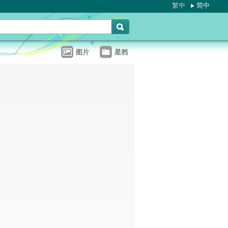
繁中
简中
图片
星档