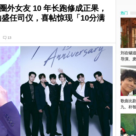
外女友 10 年长跑修成正果，
热门
灿盛任司仪，喜帖惊现「10分满
13
刘在锡追
导演、麦
歌曲比
九、朴智