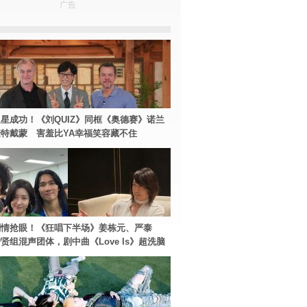
广告
星成功！《刘QUIZ》同框《奥德赛》诺兰
特戴蒙 害羞比YA幸福笑容藏不住
剧情抢眼！《狂唱下半场》姜栋元、严泰
贤组混声团体，剧中曲《Love Is》超洗脑