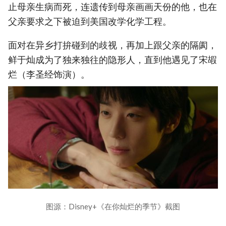
止母亲生病而死，连遗传到母亲画画天份的他，也在
父亲要求之下被迫到美国改学化学工程。
面对在异乡打拚碰到的歧视，再加上跟父亲的隔阂，
鲜于灿成为了独来独往的隐形人，直到他遇见了宋嘏
烂（李圣经饰演）。
图源：Disney+《在你灿烂的季节》截图