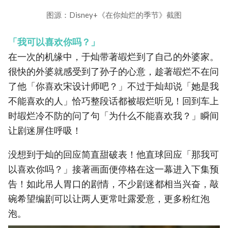
图源：Disney+《在你灿烂的季节》截图
「我可以喜欢你吗？」
在一次的机缘中，于灿带著嘏烂到了自己的外婆家。
很快的外婆就感受到了孙子的心意，趁著嘏烂不在问
了他「你喜欢宋设计师吧？」不过于灿却说「她是我
不能喜欢的人」恰巧整段话都被嘏烂听见！回到车上
时嘏烂冷不防的问了句「为什么不能喜欢我？」瞬间
让剧迷屏住呼吸！
没想到于灿的回应简直甜破表！他直球回应「那我可
以喜欢你吗？」接著画面便停格在这一幕进入下集预
告！如此吊人胃口的剧情，不少剧迷都相当兴奋，敲
碗希望编剧可以让两人更常吐露爱意，更多粉红泡
泡。