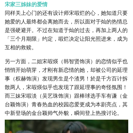
宋家三姊妹的爱情
同样关上心门的还有设计师宋嘏烂的心，她知道只要
她爱的人最终都会离她而去，所以面对于灿的热情总
是强硬避开。不过在知道于灿的过去，再加上两人的
「三个月期限」约定，嘏烂决定让阳光照进来，成为
互相的救赎。
另一方面，二姐宋嘏煐（韩智贤饰演）的恋情似乎也
悄悄开始萌芽，才刚有新恋情的她，却被公司的延理
事（权赫饰演）发现男生是个渣男！於是千方百计拆
散两人，宋嘏煐似乎也发现了跟延理事的奇怪氛围！
而三妹宋嘏淡（吴艺珠饰演）跟棒球选手车有谦（金
台颖饰演）青春热血的校园恋爱更成为本剧亮点，其
中新登场的金台颖帅气外貌，瞬间登上热搜讨论。