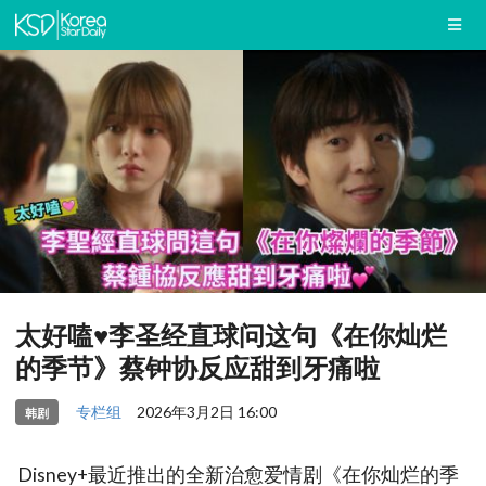
太好嗑♥︎李圣经直球问这句《在你灿烂
的季节》蔡钟协反应甜到牙痛啦
专栏组
2026年3月2日 16:00
韩剧
Disney+最近推出的全新治愈爱情剧《在你灿烂的季