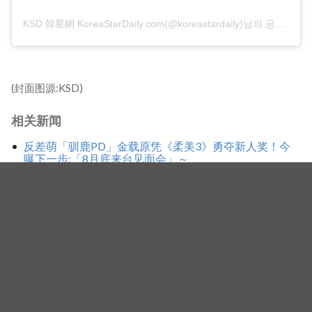
KSD 韓星網 KoreaStarDaily.com(@koreastardaily)님의 공유 게시물
(封面图源:KSD)
相关新闻
反差萌「驯鹿PD」金载原凭《柔美3》勇夺新人奖！今
曝下一步:「8月底来台见面会」～
李帝勋强风中与粉丝同欢大喊「此生难忘」〜愿为美食
来台Long Stay，亲自宣布《信号2》今年即将公开
抢在台风前快闪登台！申敏儿黑色礼服优雅现身精品珠
宝时尚活动
标签
韩星来台活动
金在中