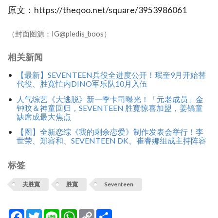
原文：https://theqoo.net/square/3953986061
（封面图源：IG@pledis_boos）
相关新闻
【最新】SEVENTEEN兵役全进度公开！珉奎9月开始替
代役、胜寛忙内DINO军乐队10月入伍
人气综艺《大逃脱》新一季卡司曝光！「元老成员」金
钟旼＆神童回归，SEVENTEEN 胜寛惊喜加盟，姜镐童
缺席成最大焦点
【图】全新恋综《我的剩余恋爱》制作发表会举行！李
世荣、郑容和、SEVENTEEN DK、崔睿娜组成主持阵容
标签
夫胜寛
胜寛
Seventeen
Facebook
Twitter
Line
WhatsApp
Copy
分