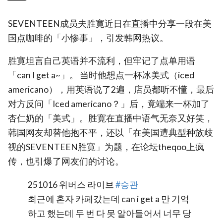
SEVENTEEN成员夫胜寛近日在直播中分享一段在美
国点咖啡的「小惨事」，引发韩网热议。
胜寛坦言自己英语并不流利，但牢记了点单用语
「can I get a~」。 当时他想点一杯冰美式（iced
americano），用英语说了2遍，店员都听不懂，最后
对方反问「Iced americano？」后，竟端来一杯加了
杏仁奶的「美式」。胜寛在直播中语气无奈又好笑，
韩国网友却替他抱不平，还以「在美国遭典型种族歧
视的SEVENTEEN胜寛」为题，在论坛theqoo上疯
传，也引爆了网友们的讨论。
251016 위버스 라이브
#승관
최근에 혼자 카페갔는데 can i get a 만 기억
하고 했는데 두 번 다 못 알아들어서 너무 당