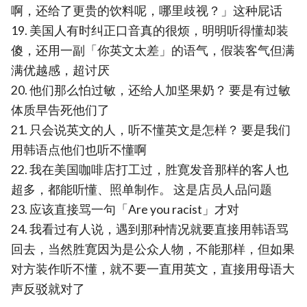
啊，还给了更贵的饮料呢，哪里歧视？」这种屁话
19. 美国人有时纠正口音真的很烦，明明听得懂却装
傻，还用一副「你英文太差」的语气，假装客气但满
满优越感，超讨厌
20. 他们那么怕过敏，还给人加坚果奶？ 要是有过敏
体质早告死他们了
21. 只会说英文的人，听不懂英文是怎样？ 要是我们
用韩语点他们也听不懂啊
22. 我在美国咖啡店打工过，胜寛发音那样的客人也
超多，都能听懂、照单制作。 这是店员人品问题
23. 应该直接骂一句「Are you racist」才对
24. 我看过有人说，遇到那种情况就要直接用韩语骂
回去，当然胜寛因为是公众人物，不能那样，但如果
对方装作听不懂，就不要一直用英文，直接用母语大
声反驳就对了