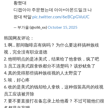
황했대
디캡아아 주문했는데 아아+아몬드밀크 나
왔대 쌱알
pic.twitter.com/6eBCpGVuUC
— 부가을 (@oll6_xx)
October 15, 2025
韩国网友评论：
1. 啊... 那间咖啡店有病吗？ 为什么要这样搞种族歧
视，完全没有职业道德
2. 他明明点的是冰美式，结果给了他拿铁，疯了吧
3. 员工连美式跟拿铁都分不清楚吗？ 该炒鱿鱼了
4. 真的觉得那些搞种族歧视的人太野蛮了
5. 唉，好心疼
6. 收的是美式的钱却给人拿铁，这种假装高尚的歧视
员工应该被开除
7. 要不要直接打在备忘录上给他看？ 不过可能他们很
多都是文盲吧