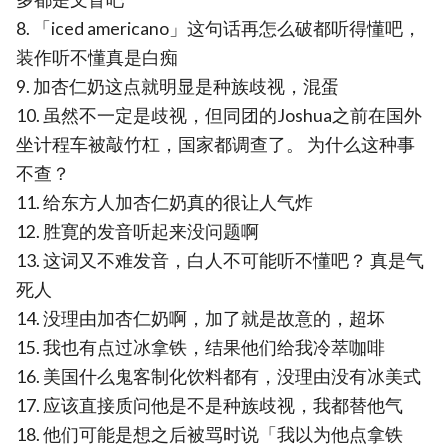
8. 「iced americano」这句话再怎么破都听得懂吧，
装作听不懂真是白痴
9. 加杏仁奶这点就明显是种族歧视，混蛋
10. 虽然不一定是歧视，但同团的Joshua之前在国外
坐计程车被敲竹杠，国家都调查了。 为什么这种事
不查？
11. 给东方人加杏仁奶真的很让人气炸
12. 胜寛的发音听起来没问题啊
13. 这词又不难发音，白人不可能听不懂吧？ 真是气
死人
14. 没理由加杏仁奶啊，加了就是故意的，超坏
15. 我也有点过冰拿铁，结果他们给我冷萃咖啡
16. 美国什么鬼客制化饮料都有，没理由没有冰美式
17. 应该直接质问他是不是种族歧视，我都替他气
18. 他们可能是想之后被骂时说「我以为他点拿铁