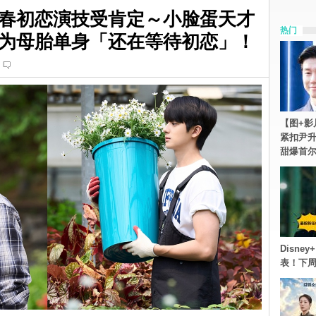
春初恋演技受肯定～小脸蛋天才
热门
为母胎单身「还在等待初恋」！
【图+影
紧扣尹升
甜爆首
Disn
表！下