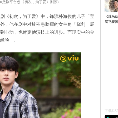
viu煲剧平台@《初次，为了爱》剧照)
视剧《初次，为了爱》中，饰演朴海俊的儿子「宝
《菜鸟
底飞泰
优外，他在剧中对於罹患脑瘤的女主角「晓利」展
感到心动，也肯定他演技上的进步。而现实中的金
恋经验」。
下载KSD