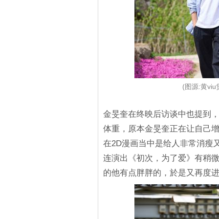
(图源:黄v
金旻奎在终映后访谈中也提到
体重，原本金旻奎正在让自己增
在2D漫画当中是给人非常消瘦
连演出《初次，为了爱》有稍
的他有点胖胖的，於是又再度