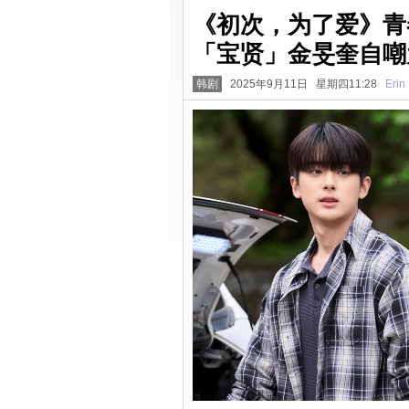
《初次，为了爱》青
「宝贤」金旻奎自嘲
韩剧
2025年9月11日 星期四11:28
Erin