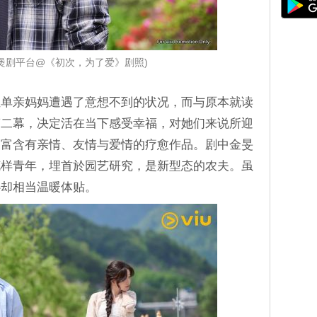
iu煲剧平台@《初次，为了爱》剧照)
位单亲妈妈遭遇了意想不到的状况，而与原本就读
第二幕，决定活在当下感受幸福，对她们来说所迎
是富含有亲情、友情与爱情的疗愈作品。剧中金旻
花样青年，埋首於园艺研究，是新型态的农夫。虽
心却相当温暖体贴。