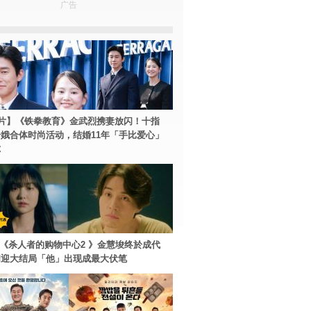
广告
片】《铁拳教育》金武烈携妻放闪！十指
娥合体时尚活动，结婚11年「手比爱心」
尔
ey+《杀人者的购物中心2 》金慧埈终於成代
周迎大结局「他」出现成最大伏笔