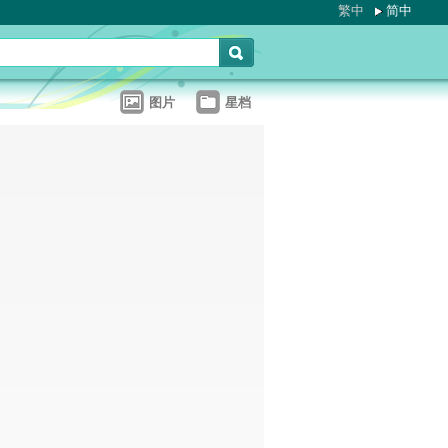
繁中
简中
图片
星档