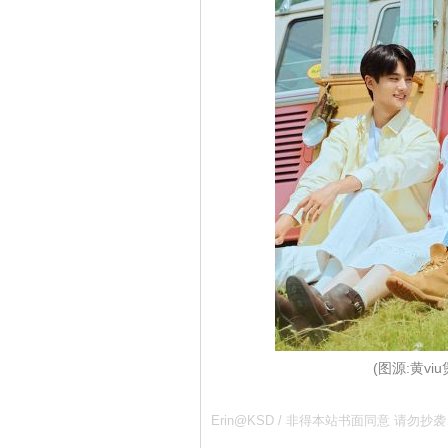
(图源:黄v
Erin@KSD / 非得本站书面同意 