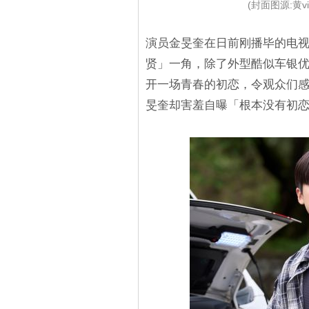
(封面图源:黄
演员金旻奎在日前刚播毕的电
贤」一角，除了外型酷似车银
开一场青春的初恋，令观众们
旻奎却害羞自曝「根本没有初