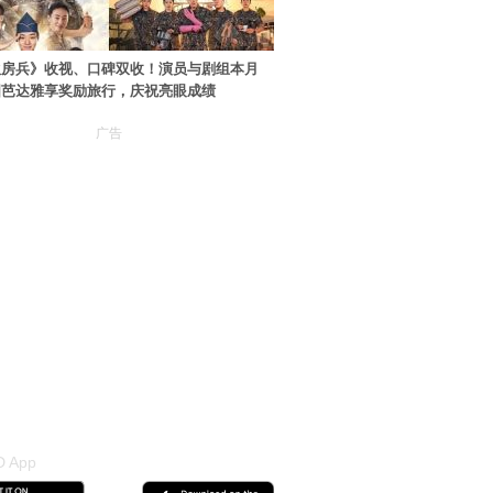
伙房兵》收视、口碑双收！演员与剧组本月
国芭达雅享奖励旅行，庆祝亮眼成绩
广告
 App