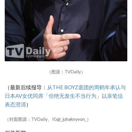
（图源：TVDaily）
（最新后续报导：
从THE BOYZ退团的周鹤年承认与
日本AV女优同席「但绝无发生不当行为」以亲笔信
表态澄清
）
（封面图源：TVDaily、IG@_juhaknyeon_）