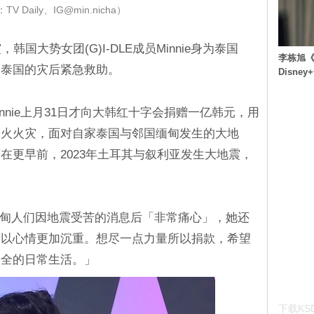
V Daily、IG@min.nicha）
国大势女团(G)I-DLE成员Minnie身为泰国
李栋旭《
及泰国的灾后紧急救助。
Disn
Minnie上月31日才向大韩红十字会捐赠一亿韩元，用
野火火灾，面对自家泰国与邻国缅甸发生的大地
在更早前，2023年土耳其与叙利亚发生大地震，
和缅甸人们因地震受苦的消息后「非常痛心」，她还
所以心情更加沉重。想尽一点力量所以捐款，希望
安全的日常生活。」
下载KSD