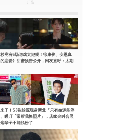
广告
秒竟有6场吻戏太犯规！徐康俊、安恩真
你的恋爱》甜蜜预告公开，网友直呼：太期
来了！SJ崔始源现身新北「只有始源能停
店、暖叮「常帮我换照片」，店家尖叫合照
：这辈子不能脱粉了