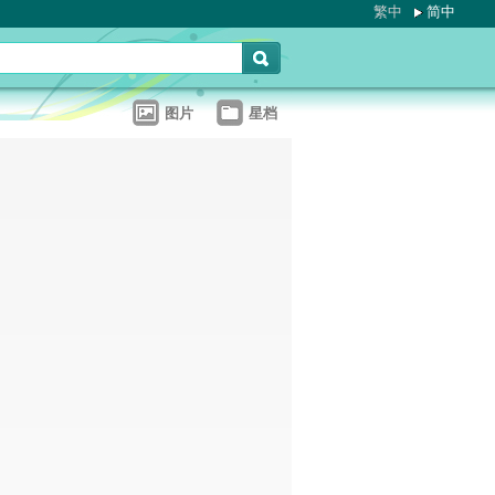
繁中
简中
图片
星档