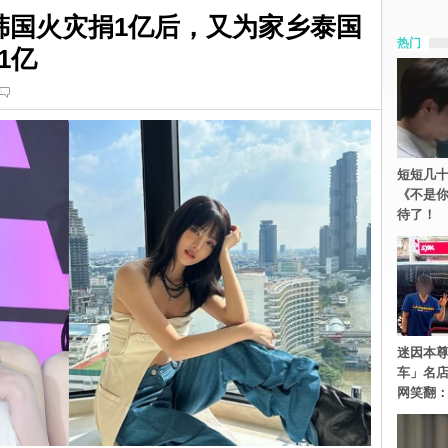
nie为韩国火灾捐1亿后，又为家乡泰国
热门
1亿
短短几十
《不是
待了！
迷因本尊
车」名
网笑翻