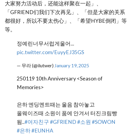
大家努力活动后，还能这样聚在一起」、
「GFRIEND们我们下次再见」、「但是大家的关系
都很好，所以不要太伤心」、「希望HYBE倒闭」等
等。
정예린너무서럽게울어...
pic.twitter.com/EuyyEJ35GS
— 무라 (@ilutwer)
January 19, 2025
250119 10th Anniversary <Season of
Memories>
은하 엔딩멘트때는 울음 참아놓고
올웨이즈때 소원이 품에 안겨서 터진크림빵
됨..
#여자친구
#GFRIEND
#소원
#SOWON
#은하
#EUNHA