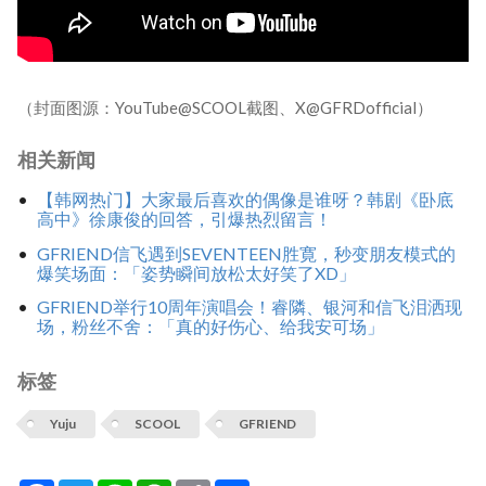
（封面图源：YouTube@SCOOL截图、X@GFRDofficial）
相关新闻
【韩网热门】大家最后喜欢的偶像是谁呀？韩剧《卧底
高中》徐康俊的回答，引爆热烈留言！
GFRIEND信飞遇到SEVENTEEN胜寛，秒变朋友模式的
爆笑场面：「姿势瞬间放松太好笑了XD」
GFRIEND举行10周年演唱会！睿隣、银河和信飞泪洒现
场，粉丝不舍：「真的好伤心、给我安可场」
标签
Yuju
SCOOL
GFRIEND