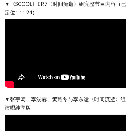
▼《SCOOL》EP.7〈时间流逝〉组完整节目内容（已
定位1:11:24）
▼张宇闳、李浚赫、黄耀冬与李东运〈时间流逝〉组
演唱纯享版