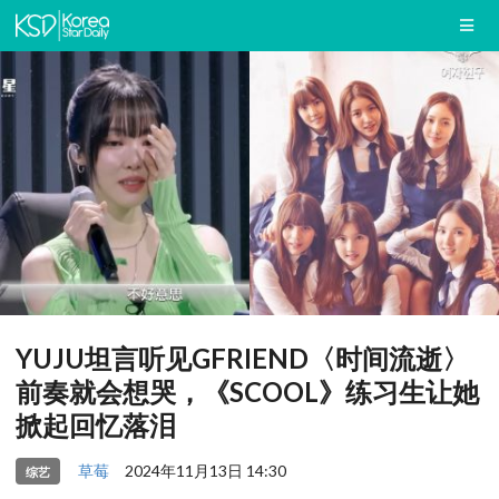
YUJU坦言听见GFRIEND〈时间流逝〉
前奏就会想哭，《SCOOL》练习生让她
掀起回忆落泪
草莓
2024年11月13日 14:30
综艺