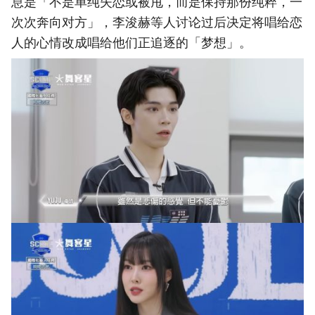
息是「不是单纯失恋或被甩，而是保持那份纯粹，一
次次奔向对方」，李浚赫等人讨论过后决定将唱给恋
人的心情改成唱给他们正追逐的「梦想」。