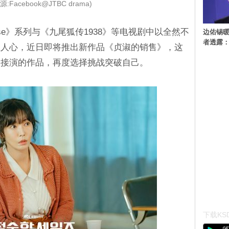
:Facebook@JTBC drama)
ouse》系列与《九尾狐传1938》等电视剧中以全然不
边佑锡
者透露
植人心，近日即将推出新作品《贞淑的销售》，这
定接演的作品，再度选择挑战突破自己。
下载KSD