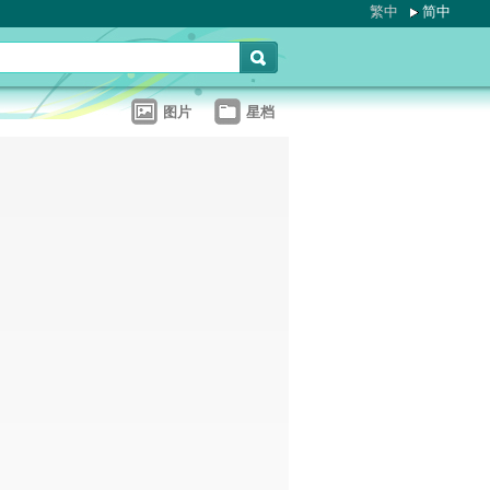
繁中
简中
图片
星档