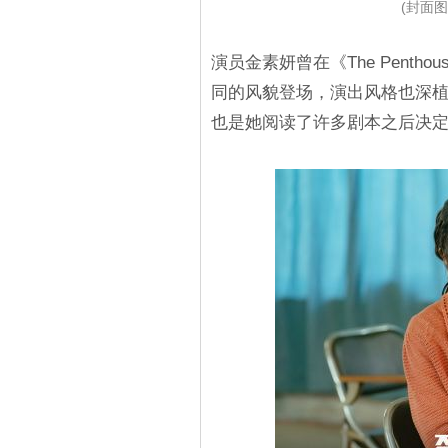
(封面图源
演员金素妍曾在《The Penth
同的风貌登场，演出风格也深
也是她阅读了许多剧本之后决