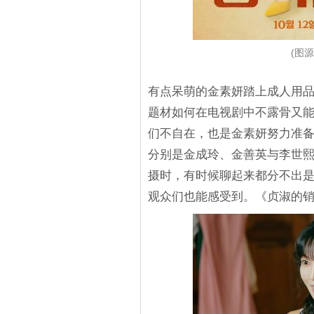
(图源
有点呆萌的金素妍踏上成人用
题材如何在电视剧中不露骨又
们不自在，也是金素妍努力准
分别是金成玲、金善英与李世
摄时，有时候聊起来都分不出
观众们也能感受到。《贞淑的销