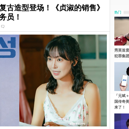
复古造型登场！《贞淑的销售》
热门
务员！
秀英首度
犯罪集
「元斌＋
国传奇
来了！