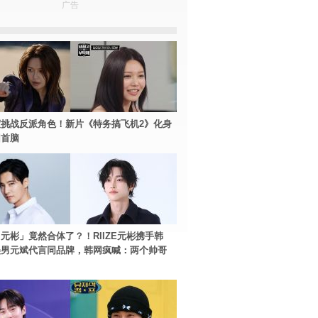
广告
挑战反派角色！新片《特务搞飞机2》化身
团首脑
元彬」竟然合体了？！RIIZE元彬携手韩
美男元斌代言同品牌，韩网疯喊：两个帅哥