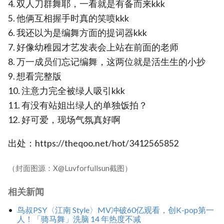
4. 双人刀群舞耶，一看就是有备而来kkk
5. 他俩互相握手时真的笑喷kkk
6. 我还以为是编舞方面的提词器kkk
7. 好像幼稚园才艺发表会上站在前面的老师
8. 万一成员们忘记编舞，这两位就是活生生的小抄
9. 想看完整版
10. 注意力完全被绿人吸引kkk
11. 有没有站姐出绿人的单独饭拍？
12. 好可爱，现场气氛真好啊
出处：https://theqoo.net/hot/3412565852
（封面图源：X@Luvforfullsun截图）
相关新闻
鸟叔PSY〈江南 Style〉MV冲破60亿观看，创K-pop第一
人！「骑马舞」洗脑 14 年热度不减