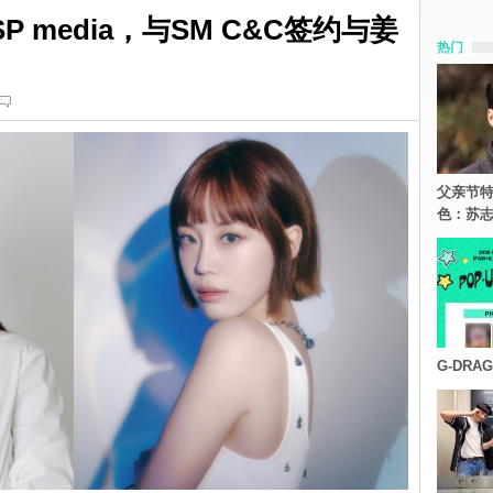
P media，与SM C&C签约与姜
热门
父亲节特
色：苏志
G-DR