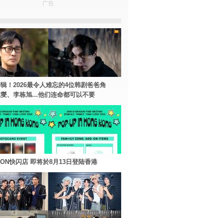
广告
辑！2026最令人难忘的4位韩剧爸爸角
燮、李栋旭...他们连命都可以不要
AGON快闪店 即将於8月13日登陆香港