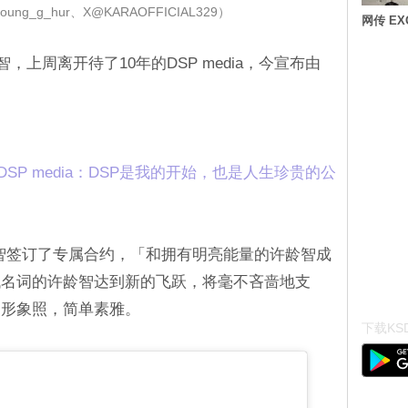
ng_g_hur、X@KARAOFFICIAL329）
网传 E
，上周离开待了10年的DSP media，今宣布由
DSP media：DSP是我的开始，也是人生珍贵的公
龄智签订了专属合约，「和拥有明亮能量的许龄智成
代名词的许龄智达到新的飞跃，将毫不吝啬地支
的形象照，简单素雅。
下载KSD