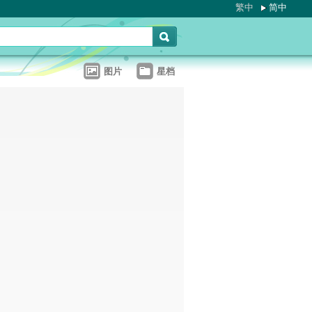
繁中
简中
图片
星档