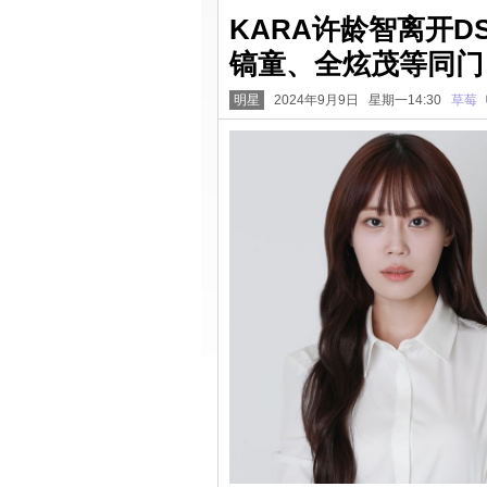
KARA许龄智离开DS
镐童、全炫茂等同门
明星
2024年9月9日 星期一14:30
草莓