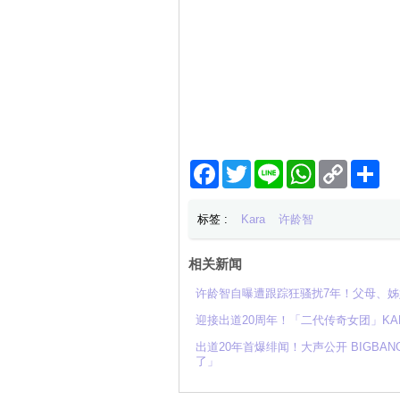
Facebook
Twitter
Line
WhatsApp
Copy
分
Link
享
标签 :
Kara
许龄智
相关新闻
许龄智自曝遭跟踪狂骚扰7年！父母、
迎接出道20周年！「二代传奇女团」KA
出道20年首爆绯闻！大声公开 BIGB
了」