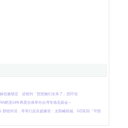
姊姊也被锁定 还收到「想把她们全杀了」恐吓信
RA睽违14年再度合体举办台湾专场见面会～
ANG 群组对话，哥哥们反应超爆笑：太阳喊祝福、GD笑回「可惜