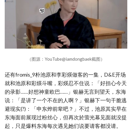
（图源：YouTube@iamdongbaek截图）
还有fromis_9朴池原和李彩煐做客的一集，D&E开场
就和池原和彩煐斗嘴，彩煐忍不住说：「好担心今天
的录影……好想神童欧巴……」银赫无言到望天，东海
说：「是讲了一个不在的人啊？」银赫下一句干脆逃
避现实(?)：「申东烨前辈吧？」不过，池原其实早在
东海面前展现过粉丝心，但再次於萤光幕见面就没提
起，只是爆料东海每次遇见她们说要请客都没请。