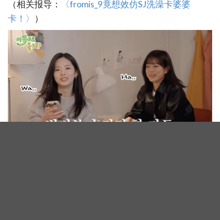
（相关报导：
〈fromis_9竟想效仿SJ洗澡卡婆婆
卡！〉
）