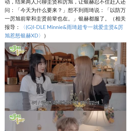
动，结果两人只聊圭贤和厉旭，让银赫忍不住赶人还
问：「今天为什么要来？」想不到雨琦说：「以防万
一厉旭前辈和圭贤前辈也在。」银赫都服了。（相关
报导：
‎〈(G)I-DLE Minnie&雨琦超专一就爱圭贤&厉
旭惹怒银赫XD〉‎
）