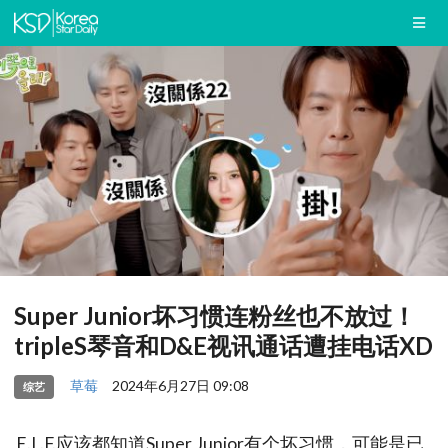
Super Junior坏习惯连粉丝也不放过！
tripleS琴音和D&E视讯通话遭挂电话XD
草莓
2024年6月27日 09:08
综艺
E.L.F.应该都知道Super Junior有个坏习惯，可能是已