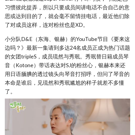
习惯彼此捉弄，所以只要成员间讲电话不合自己的意
思或达到目的了，就会毫不留情挂电话，最近他们除
了对成员这样，连对粉丝也是XD。
小分队D&E（东海、银赫）的YouTube节目《要来这
边吗？》最新一集请到多达24名成员正成为热门话题
的女团tripleS，成员琉然与秀珉。秀珉替日籍成员琴
音（Kotone）带话表达对SJ的粉丝心，银赫本来还
用日语腼腆的透过镜头向琴音打招呼，但问了琴音的
本命是谁后，见琉然和秀珉尴尬的样子就差不多懂
了。