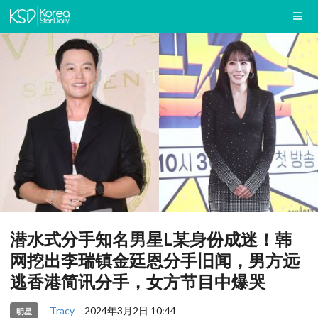
潜水式分手知名男星L某身份成迷！韩
网挖出李瑞镇金廷恩分手旧闻，男方远
逃香港简讯分手，女方节目中爆哭
Tracy
2024年3月2日 10:44
明星