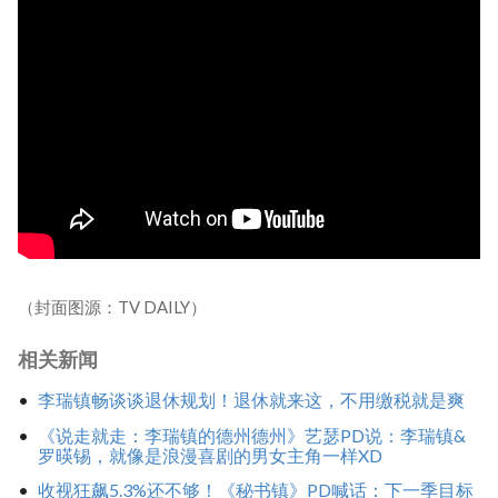
（封面图源：TV DAILY）
相关新闻
李瑞镇畅谈谈退休规划！退休就来这，不用缴税就是爽
《说走就走：李瑞镇的德州德州》艺瑟PD说：李瑞镇&
罗暎锡，就像是浪漫喜剧的男女主角一样XD
收视狂飙5.3%还不够！《秘书镇》PD喊话：下一季目标