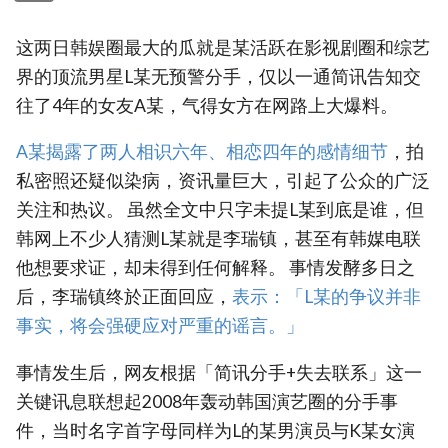
这两日韩娱圈最大的瓜就是某活跃在影视剧圈和综艺
界的顶流男星L某无预警分手，仅以一通简讯告知交
往了4年的女友A某，气得女方在网路上大爆料。
A某揭露了两人相识六年、相恋四年的感情细节
，拍
私密照还疑似染病，资讯量巨大，引起了公众的广泛
关注和热议。 虽然全文中只字未提L某到底是谁，但
韩网上不少人猜测L某就是李瑞镇，甚至有韩媒电联
他想要求证，却未得到任何解释。 事情发酵多日之
后，李瑞镇终於正面回应，
表示：「L某的争议并非
事实，将会强硬应对严重的谣言。」
事情发生后，网友根据「简讯分手+失去联系」这一
关键讯息联想起2008年轰动韩国演艺圈的分手事
件，当时名字首字母同样为L的某男演员与K某女演