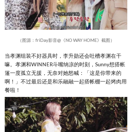
（图源：friDay影音@《NO WAY HOME》截图）
当孝渊组装不好器具时，李升勋还会吐槽孝渊在干
嘛。孝渊和WINNER斗嘴纳凉的时刻，Sunny想搭帐
篷一度孤立无援，无奈对她怒喊：「这是你带来的
啊！」不过最后还是和乐融融一起搭帐棚一起烤肉用
餐啦！