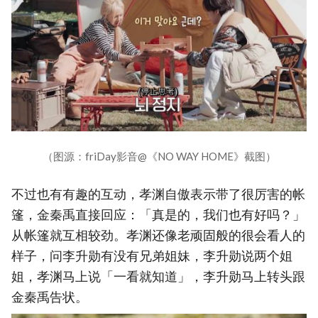
（图源：friDay影音@《NO WAY HOME》截图）
不过也有有趣的互动，孝渊自傲表示带了很厉害的帐
篷，金秦禹直接回应：「真是的，我们也有好吗？」
从帐篷就互相较劲。孝渊还像老顽固般的很会看人的
样子，问李升勋有没有兄弟姐妹，李升勋说两个姐
姐，孝渊马上说「一看就知道」，李升勋马上转头跟
金秦禹告状。