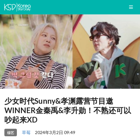
少女时代Sunny&孝渊露营节目邀
WINNER金秦禹&李升勋！不熟还可以
吵起来XD
草莓
2024年3月2日 09:49
综艺