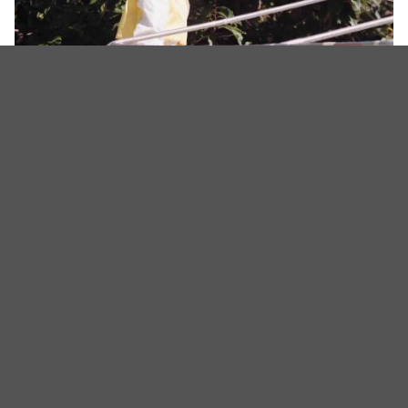
（图源：friDay影音@《NO WAY HOME》截图）
《NO WAY HOME》此集韩国7日首播，隔日可於台