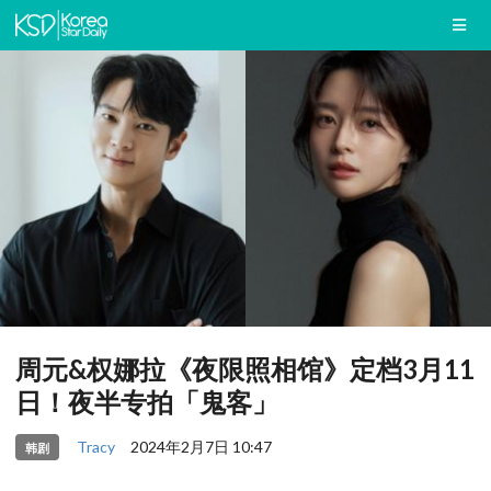
周元&权娜拉《夜限照相馆》定档3月11
日！夜半专拍「鬼客」
Tracy
2024年2月7日 10:47
韩剧