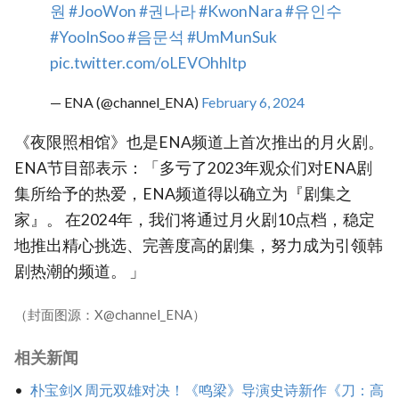
원
#JooWon
#권나라
#KwonNara
#유인수
#YooInSoo
#음문석
#UmMunSuk
pic.twitter.com/oLEVOhhltp
— ENA (@channel_ENA)
February 6, 2024
《夜限照相馆》也是ENA频道上首次推出的月火剧。
ENA节目部表示：「多亏了2023年观众们对ENA剧
集所给予的热爱，ENA频道得以确立为『剧集之
家』。 在2024年，我们将通过月火剧10点档，稳定
地推出精心挑选、完善度高的剧集，努力成为引领韩
剧热潮的频道。 」
（封面图源：X@channel_ENA）
相关新闻
朴宝剑X 周元双雄对决！《鸣梁》导演史诗新作《刀：高