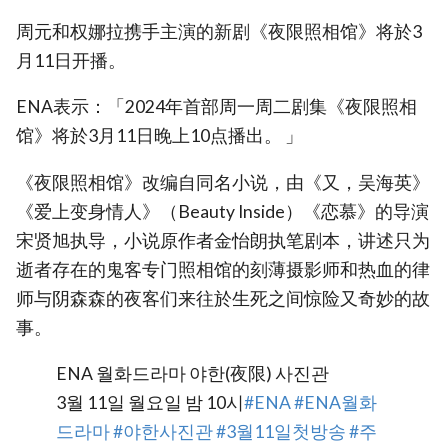
周元和权娜拉携手主演的新剧《夜限照相馆》将於3
月11日开播。
ENA表示：「2024年首部周一周二剧集《夜限照相
馆》将於3月11日晚上10点播出。 」
《夜限照相馆》改编自同名小说，由《又，吴海英》
《爱上变身情人》（Beauty Inside）《恋慕》的导演
宋贤旭执导，小说原作者金怡朗执笔剧本，讲述只为
逝者存在的鬼客专门照相馆的刻薄摄影师和热血的律
师与阴森森的夜客们来往於生死之间惊险又奇妙的故
事。
ENA 월화드라마 야한(夜限) 사진관
3월 11일 월요일 밤 10시
#ENA
#ENA월화
드라마
#야한사진관
#3월11일첫방송
#주