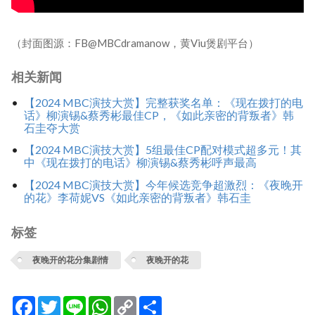
（封面图源：FB@MBCdramanow，黄Viu煲剧平台）
相关新闻
【2024 MBC演技大赏】完整获奖名单：《现在拨打的电
话》柳演锡&蔡秀彬最佳CP，《如此亲密的背叛者》韩
石圭夺大赏
【2024 MBC演技大赏】5组最佳CP配对模式超多元！其
中《现在拨打的电话》柳演锡&蔡秀彬呼声最高
【2024 MBC演技大赏】今年候选竞争超激烈：《夜晚开
的花》李荷妮VS《如此亲密的背叛者》韩石圭
标签
夜晚开的花分集剧情
夜晚开的花
Facebook
Twitter
Line
WhatsApp
Copy
分
Link
享