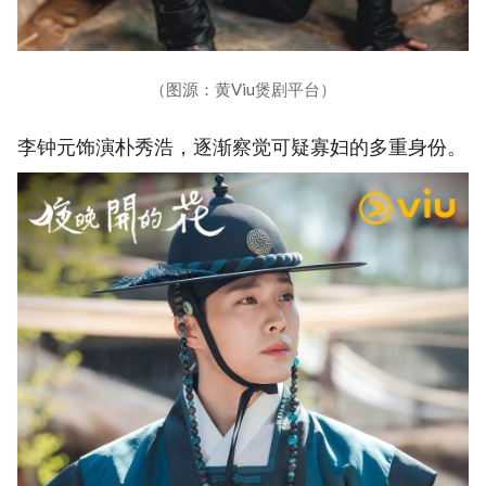
（图源：黄Viu煲剧平台）
李钟元饰演朴秀浩，逐渐察觉可疑寡妇的多重身份。