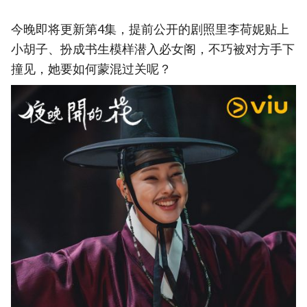
今晚即将更新第4集，提前公开的剧照里李荷妮贴上
小胡子、扮成书生模样潜入必女阁，不巧被对方手下
撞见，她要如何蒙混过关呢？