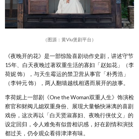
（图源：黄Viu煲剧平台）
《夜晚开的花》是一部惊险喜剧动作史剧，讲述守节
15年、白天夜晚过著双重生活的寡妇「赵如花」（李
荷妮 饰），与天生霉运的禁卫营从事官「朴秀浩」
（李钟元 饰），两人翻墙越线相遇而展开的故事。
李荷妮上一部剧《One the Woman双重人生》饰演检
察官和财阀儿媳双重身份、展现大量畅快淋漓的喜剧
戏份，这次再以「白天贤淑寡妇、夜晚行侠仗义」的
设定回归，令人难免有似曾相识感，好在剧情和演技
都过关，仍令观众看得津津有味。