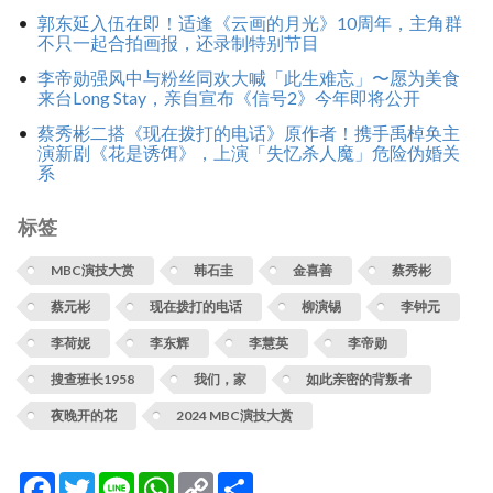
郭东延入伍在即！适逢《云画的月光》10周年，主角群
不只一起合拍画报，还录制特别节目
李帝勋强风中与粉丝同欢大喊「此生难忘」〜愿为美食
来台Long Stay，亲自宣布《信号2》今年即将公开
蔡秀彬二搭《现在拨打的电话》原作者！携手禹棹奂主
演新剧《花是诱饵》，上演「失忆杀人魔」危险伪婚关
系
标签
MBC演技大赏
韩石圭
金喜善
蔡秀彬
蔡元彬
现在拨打的电话
柳演锡
李钟元
李荷妮
李东辉
李慧英
李帝勋
搜查班长1958
我们，家
如此亲密的背叛者
夜晚开的花
2024 MBC演技大赏
Facebook
Twitter
Line
WhatsApp
Copy
分