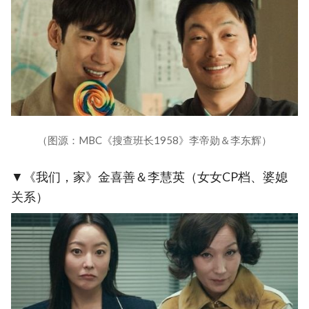
（图源：MBC《搜查班长1958》李帝勋＆李东辉）
▼《我们，家》金喜善＆李慧英（女女CP档、婆媳
关系）