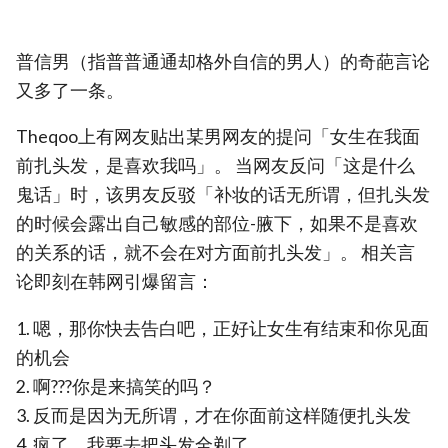
普信男（指普普通通却格外自信的男人）的奇葩言论
又多了一条。
Theqoo上有网友贴出某男网友的提问「女生在我面
前扎头发，是喜欢我吗」。 当网友反问「这是什么
鬼话」时，该男友反驳「补妆的话无所谓，但扎头发
的时候会露出自己敏感的部位-腋下，如果不是喜欢
的关系的话，就不会在对方面前扎头发」。 相关言
论即刻在韩网引爆留言：
1. 嗯，那你快去告白吧，正好让女生有结束和你见面
的机会
2. 啊???你是来搞笑的吗？
3. 反而是因为无所谓，才在你面前这样随便扎头发
4. 疯了，我要去把头发全剃了