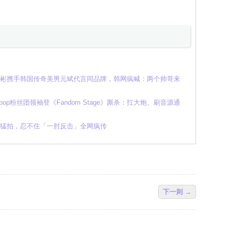
E元彬携手韩国传奇美男元斌代言同品牌，韩网疯喊：两个帅哥来
K-pop粉丝团领袖登《Fandom Stage》厮杀：扛大炮、刷音源通
紧逼猛拍，忍不住「一肘反击」全网疯传
下一则 →