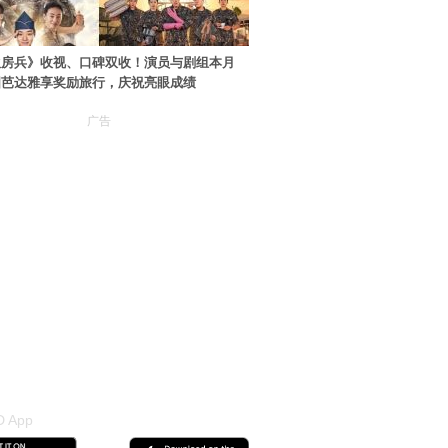
伙房兵》收视、口碑双收！演员与剧组本月
国芭达雅享奖励旅行，庆祝亮眼成绩
广告
 App