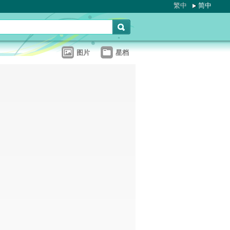
繁中
简中
图片
星档