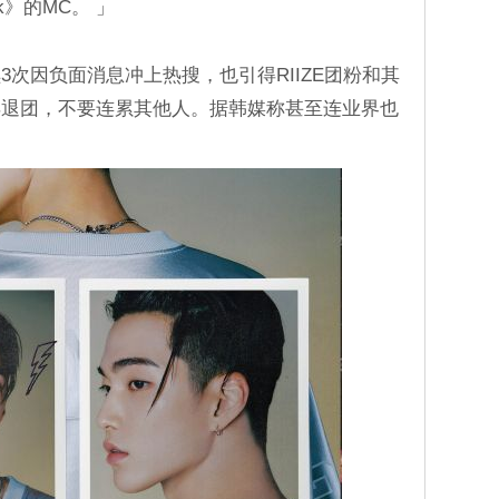
k》的MC。 」
次因负面消息冲上热搜，也引得RIIZE团粉和其
早退团，不要连累其他人。据韩媒称甚至连业界也