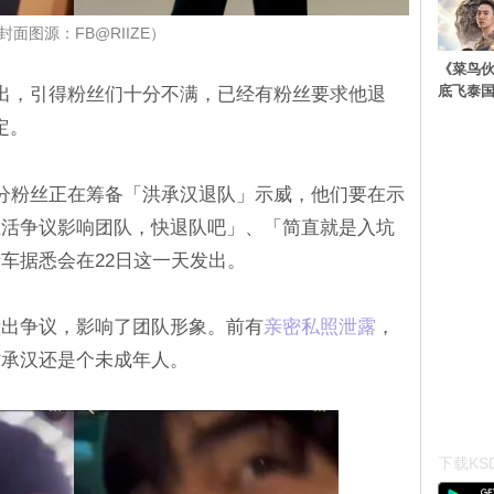
封面图源：FB@RIIZE）
《菜鸟
底飞泰
三爆出，引得粉丝们十分不满，已经有粉丝要求他退
定。
E部分粉丝正在筹备「洪承汉退队」示威，他们要在示
生活争议影响团队，快退队吧」、「简直就是入坑
车据悉会在22日这一天发出。
惹出争议，影响了团队形象。前有
亲密私照泄露
，
时承汉还是个未成年人。
下载KSD