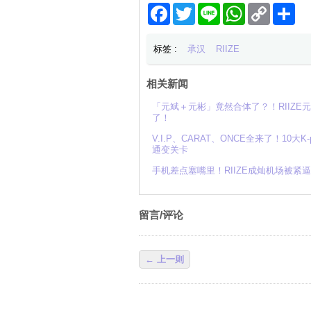
Facebook
Twitter
Line
WhatsApp
Copy
分
Link
享
标签 :
承汉
RIIZE
相关新闻
「元斌＋元彬」竟然合体了？！RIIZ
了！
V.I.P、CARAT、ONCE全来了！10大
通变关卡
手机差点塞嘴里！RIIZE成灿机场被
留言/评论
← 上一则