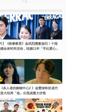
广告
片】《铁拳教育》金武烈携妻放闪！十指
娥合体时尚活动，结婚11年「手比爱心」
尔
ey+《杀人者的购物中心2 》金慧埈终於成代
周迎大结局「他」出现成最大伏笔