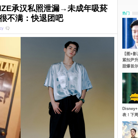
IZE承汉私照泄漏→未成年吸菸
热门
很不满：快退团吧
cy
【图+影
紧扣尹升
甜爆首
Disn
表！下