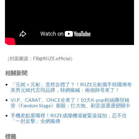
（封面圖源：FB@RIIZE.official）
相關新聞
「元斌＋元彬」竟然合體了？！RIIZE元彬攜手韓國傳奇
美男元斌代言同品牌，韓網瘋喊：兩個帥哥來了！
V.I.P、CARAT、ONCE全來了！10大K-pop粉絲團領袖
登《Fandom Stage》廝殺：扛大炮、刷音源通通變關卡
手機差點塞嘴裡！RIIZE成燦機場被緊逼猛拍，忍不住
「一肘反擊」全網瘋傳
標籤