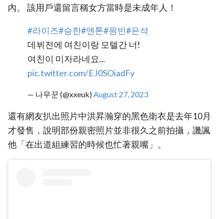
內。 該用戶還留言稱女方當時是未成年人！
#라이즈
#승한
#앤톤
#원빈
#은석
데뷔전에 여친이랑 모텔간 너!
여친이 미자라네요...
pic.twitter.com/EJ0SOiadFy
— 나무꾼 (@xxeuk)
August 27, 2023
還有網友扒出照片中洪昇瀚穿的黑色衛衣是去年10月
才發售，說明部份親密照片並非很久之前拍攝，譏諷
他「在出道組練習的時候也忙著親嘴」。