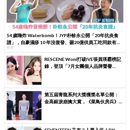
54 歲嗨炸 Waterbomb！JYP朴軫永公開「20年抗炎食
譜」，自豪濕疹 10 年沒復發、砸20億供員工吃同款有機
明星
餐
RESCENE Woni打破IVE張員瑛霸榜記
錄，登頂「7月女團個人品牌聲譽
榜」！魔性迷因「巨濟呀吼」全網瘋
傳、逆襲Melon第一
第五屆青龍系列大獎獲獎名單公開：
金高銀淚崩擒大賞，《菜鳥伙房兵》
成最大贏家
SEVENTEEN 又有 2 人要入伍！DK、