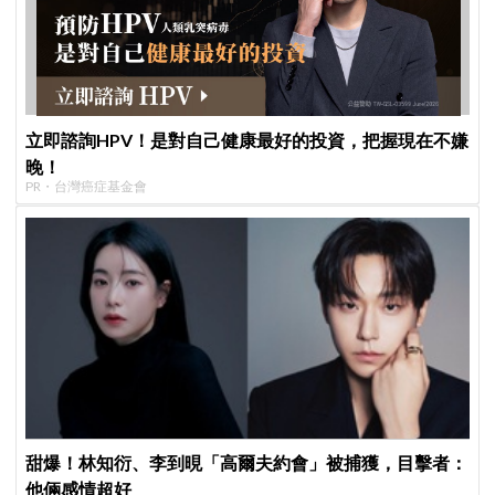
立即諮詢HPV！是對自己健康最好的投資，把握現在不嫌
晚！
PR・台灣癌症基金會
甜爆！林知衍、李到晛「高爾夫約會」被捕獲，目擊者：
他倆感情超好