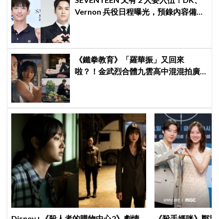
Vernon 兵役日程曝光，預錄內容備齊
寵粉不間斷
《鐵拳教育》「羅華振」又回來
啦？！金武烈合體九雲高中混混拍廣
告，兩人嚇壞反應笑翻劇迷：根本番
外篇！
Disney+《殺人者的購物中心2》劇情
《殺手媽咪》鄭準