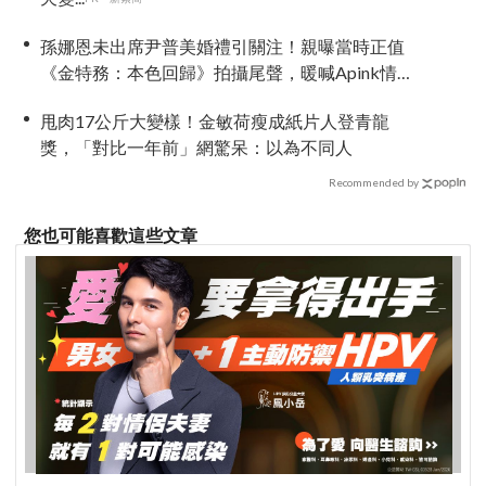
孫娜恩未出席尹普美婚禮引關注！親曝當時正值
《金特務：本色回歸》拍攝尾聲，暖喊Apink情誼
始終不變
甩肉17公斤大變樣！金敏荷瘦成紙片人登青龍
獎，「對比一年前」網驚呆：以為不同人
Recommended by
您也可能喜歡這些文章