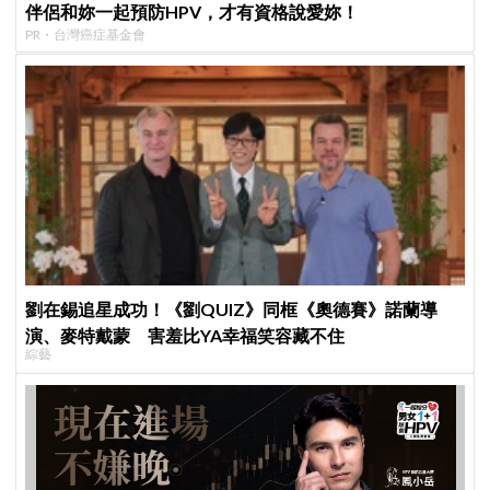
伴侶和妳一起預防HPV，才有資格說愛妳！
PR・台灣癌症基金會
劉在錫追星成功！《劉QUIZ》同框《奧德賽》諾蘭導
演、麥特戴蒙 害羞比YA幸福笑容藏不住
綜藝