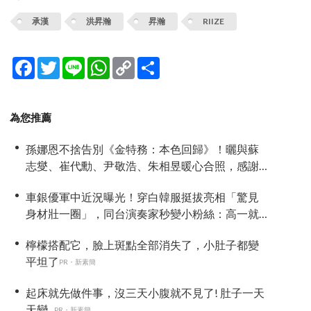
承漢
洪昇瀚
昇瀚
RIIZE
Facebook
Twitter
Line
WhatsApp
Copy
分
Link
享
為您推薦
孫娜恩不捨告別《金特務：本色回歸》！曬與蘇
志燮、崔代勳、尹敬浩、朱相昱暖心合照，感謝
劇組與粉絲陪伴
車銀優軍中近況曝光！穿白韓服挺拔亮相「驚見
身材壯一圈」，同台演奏家秒變小粉絲：高一就
喜歡他
檸檬搭配它，臉上斑點全部消失了，小肚子都變
平坦了
PR・新素簡
起床就先做件事，沒三天小腹就不見了! 肚子一天
天變...
PR・新素簡