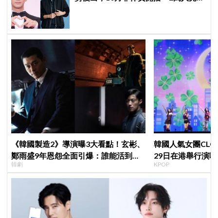
會」
《韓國製造2》導演曝3大看點！玄彬、
韓國人氣女團CLC出
鄭雨盛9年恩怨全面引爆：誰能活到最
29日在港舉行演唱
韓劇
KPOP
後？