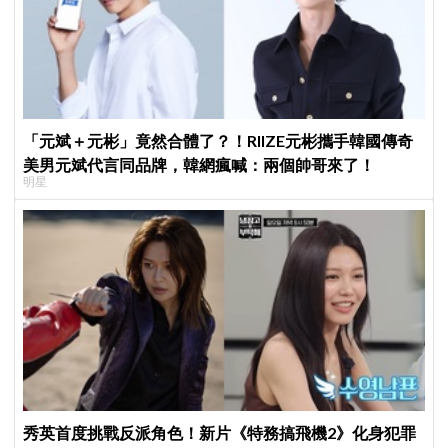
「元斌＋元彬」竟然合體了？！RIIZE元彬攜手韓國傳奇
美男元斌代言同品牌，韓網瘋喊：兩個帥哥來了！
明星
秀英首度挑戰反派角色！新片《特務搞飛機2》化身犯罪