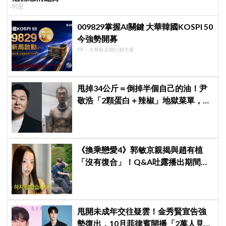
明星
009829掌握AI關鍵 大華韓國KOSPI 50
今強勢開募
PR・大華銀全能行銷方案
甩掉34公斤＝倒掉半個自己的油！尹
敬浩「2顆蛋白＋辣椒」地獄菜單，你
敢抄嗎？
《換乘戀愛4》郭敏京親揭與趙有植
「沒有復合」！Q&A吐露播出期間壓
力爆表，曾因惡評失眠
甩開未成年交往疑雲！金秀賢宣告強
勢復出，10月菲律賓開播「2萬人見面