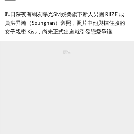
昨日深夜有網友曝光SM娛樂旗下新人男團 RIIZE 成
員洪昇瀚（Seunghan）舊照，照片中他與擋住臉的
女子親密 Kiss，尚未正式出道就引發戀愛爭議。
廣告